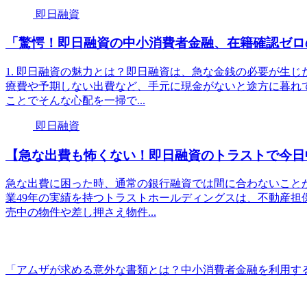
即日融資
「驚愕！即日融資の中小消費者金融、在籍確認ゼロ
1. 即日融資の魅力とは？即日融資は、急な金銭の必要が生
療費や予期しない出費など、手元に現金がないと途方に暮れ
ことでそんな心配を一掃で...
即日融資
【急な出費も怖くない！即日融資のトラストで今日
急な出費に困った時、通常の銀行融資では間に合わないこと
業49年の実績を持つトラストホールディングスは、不動産担
売中の物件や差し押さえ物件...
「アムザが求める意外な書類とは？中小消費者金融を利用す