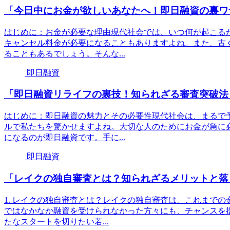
「今日中にお金が欲しいあなたへ！即日融資の裏ワ
はじめに：お金が必要な理由現代社会では、いつ何が起こる
キャンセル料金が必要になることもありますよね。また、古
ることもあるでしょう。そんな...
即日融資
「即日融資リライフの裏技！知られざる審査突破法
はじめに：即日融資の魅力とその必要性現代社会は、まるで
ルで私たちを驚かせますよね。大切な人のためにお金が急に
になるのが即日融資です。手に...
即日融資
「レイクの独自審査とは？知られざるメリットと落
1. レイクの独自審査とは？レイクの独自審査は、これまで
ではなかなか融資を受けられなかった方々にも、チャンスを
たなスタートを切りたい若...