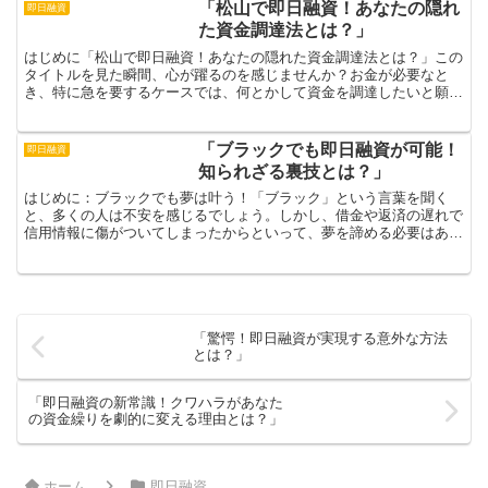
「松山で即日融資！あなたの隠れ
即日融資
た資金調達法とは？」
はじめに「松山で即日融資！あなたの隠れた資金調達法とは？」この
タイトルを見た瞬間、心が躍るのを感じませんか？お金が必要なと
き、特に急を要するケースでは、何とかして資金を調達したいと願う
のはごく自然なことです。しかし、銀行や消費者金融の複雑な...
「ブラックでも即日融資が可能！
即日融資
知られざる裏技とは？」
はじめに：ブラックでも夢は叶う！「ブラック」という言葉を聞く
と、多くの人は不安を感じるでしょう。しかし、借金や返済の遅れで
信用情報に傷がついてしまったからといって、夢を諦める必要はあり
ません！人生には、困難を乗り越えるための方法が存在します...
「驚愕！即日融資が実現する意外な方法
とは？」
「即日融資の新常識！クワハラがあなた
の資金繰りを劇的に変える理由とは？」
ホーム
即日融資