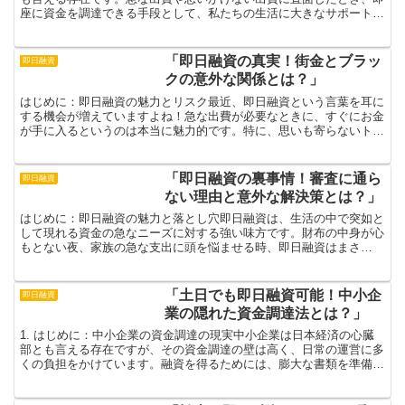
座に資金を調達できる手段として、私たちの生活に大きなサポートを
提供しています。例えば、急に家電が壊れてしまったり、...
「即日融資の真実！街金とブラッ
即日融資
クの意外な関係とは？」
はじめに：即日融資の魅力とリスク最近、即日融資という言葉を耳に
する機会が増えていますよね！急な出費が必要なときに、すぐにお金
が手に入るというのは本当に魅力的です。特に、思いも寄らないトラ
ブルが発生した際には、瞬時に資金を調達できる安心感は計...
「即日融資の裏事情！審査に通ら
即日融資
ない理由と意外な解決策とは？」
はじめに：即日融資の魅力と落とし穴即日融資は、生活の中で突如と
して現れる資金の急なニーズに対する強い味方です。財布の中身が心
もとない夜、家族の急な支出に頭を悩ませる時、即日融資はまさ
に“助け舟”の役割を果たします。思い立ったらすぐに動ける、...
「土日でも即日融資可能！中小企
即日融資
業の隠れた資金調達法とは？」
1. はじめに：中小企業の資金調達の現実中小企業は日本経済の心臓
部とも言える存在ですが、その資金調達の壁は高く、日常の運営に多
くの負担をかけています。融資を得るためには、膨大な書類を準備
し、審査結果を待つ長い時間が必要です。その間にも、ビジ...