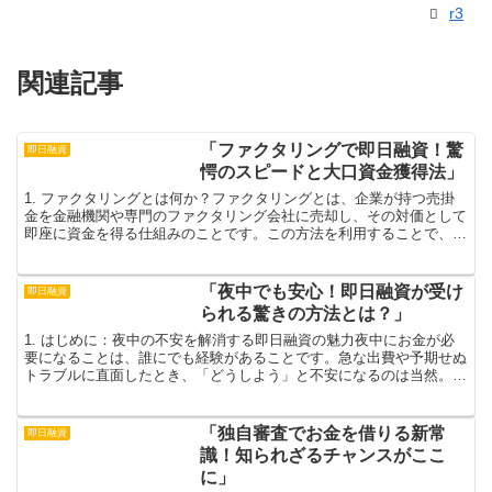
r3
関連記事
「ファクタリングで即日融資！驚
即日融資
愕のスピードと大口資金獲得法」
1. ファクタリングとは何か？ファクタリングとは、企業が持つ売掛
金を金融機関や専門のファクタリング会社に売却し、その対価として
即座に資金を得る仕組みのことです。この方法を利用することで、企
業は未回収の売掛金に悩むことなく迅速にキャッシュフロ...
「夜中でも安心！即日融資が受け
即日融資
られる驚きの方法とは？」
1. はじめに：夜中の不安を解消する即日融資の魅力夜中にお金が必
要になることは、誰にでも経験があることです。急な出費や予期せぬ
トラブルに直面したとき、「どうしよう」と不安になるのは当然。し
かし、その不安を一瞬で解消してくれるのが「即日融資」...
「独自審査でお金を借りる新常
即日融資
識！知られざるチャンスがここ
に」