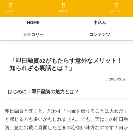
ブラックリスト長期延滞中でもOK 独自審査フリーローン 在籍確認なしの街
金クローネにご相談ください
HOME
申込み
カテゴリー
HOME
申込み
カテゴリー
コンテンツ
「即日融資azがもたらす意外なメリット！
知られざる裏話とは？」
2026.03.02
はじめに：即日融資の魅力とは？
即日融資と聞くと、思わず「お金を借りることは大変だ」
と感じる方も多いかもしれません。でも、実はこの即日融
資、急な出費に直面したときの心強い味方なのです！何か