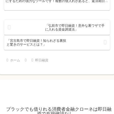
にするための強力なツールです！複数の借入れがあると、返済期日や
金利がバラバラで、管理が煩雑になってしまいます。しかし...
「弘前市で即日融資！意外な裏ワザで手
に入れる資金調達法」
「宮古島市で即日融資！知られざる裏技
と驚きのサービスとは？」
ホーム
即日融資
ブラックでも借りれる消費者金融クローネは即日融
資で在籍確認なし