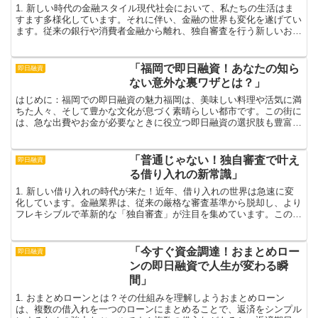
1. 新しい時代の金融スタイル現代社会において、私たちの生活はま
すます多様化しています。それに伴い、金融の世界も変化を遂げてい
ます。従来の銀行や消費者金融から離れ、独自審査を行う新しいお金
の借り方が注目を浴びているのです。このトレンドは特に...
「福岡で即日融資！あなたの知ら
即日融資
ない意外な裏ワザとは？」
はじめに：福岡での即日融資の魅力福岡は、美味しい料理や活気に満
ちた人々、そして豊かな文化が息づく素晴らしい都市です。この街に
は、急な出費やお金が必要なときに役立つ即日融資の選択肢も豊富に
揃っています。しかし、即日融資と聞くと、「大変そう…」...
「普通じゃない！独自審査で叶え
即日融資
る借り入れの新常識」
1. 新しい借り入れの時代が来た！近年、借り入れの世界は急速に変
化しています。金融業界は、従来の厳格な審査基準から脱却し、より
フレキシブルで革新的な「独自審査」が注目を集めています。この新
しいアプローチは、金融の枠を超えた多様な人々に新たな...
「今すぐ資金調達！おまとめロー
即日融資
ンの即日融資で人生が変わる瞬
間」
1. おまとめローンとは？その仕組みを理解しようおまとめローン
は、複数の借入れを一つのローンにまとめることで、返済をシンプル