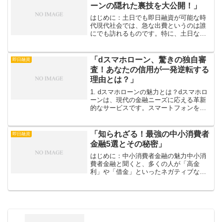
くことでしょう。これ...
ーンの隠れた裏技を大公開！」
はじめに：土日でも即日融資が可能な時
代現代社会では、急な出費というのは誰
にでも訪れるものです。特に、土日など
の週末にお金が必要になると、焦ってし
まうことも多いですよね。そんな時に頼
りになるのが「カードローン」。多くの
「dスマホローン、驚きの独自審
即日融資
人が「審査が面倒」「申込...
査！あなたの信用が一発逆転する
理由とは？」
1. dスマホローンの魅力とは？dスマホロ
ーンは、現代の金融ニーズに応える革新
的なサービスです。スマートフォンを使
って、手軽にローンを申し込むことがで
きるため、従来の銀行や消費者金融に比
べ、非常に便利です。急な出費や予想外
「知られざる！最強の中小消費者
即日融資
のトラブルに直面し...
金融5選とその秘密」
はじめに：中小消費者金融の魅力中小消
費者金融と聞くと、多くの人が「高金
利」や「借金」といったネガティブなイ
メージを抱くかもしれません。しかし、
実はこれらの金融機関には、一般的には
知られていない魅力がいっぱい詰まって
います。大手金融機関では得...