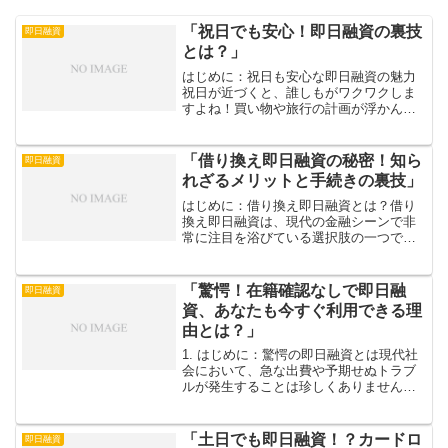
「祝日でも安心！即日融資の裏技
即日融資
とは？」
はじめに：祝日も安心な即日融資の魅力
祝日が近づくと、誰しもがワクワクしま
すよね！買い物や旅行の計画が浮かんで
きて楽しい日々が待ち遠しくなります
が、急な出費が発生するのも現実です。
そんな時に頼りになるのが「即日融資」
「借り換え即日融資の秘密！知ら
即日融資
です。最近では、祝日でも気...
れざるメリットと手続きの裏技」
はじめに：借り換え即日融資とは？借り
換え即日融資は、現代の金融シーンで非
常に注目を浴びている選択肢の一つで
す！この手法を使えば、今までの借入金
をより良い条件の新しいローンで返済
し、金利を下げたり、返済条件を見直し
「驚愕！在籍確認なしで即日融
即日融資
たりすることが可能です。しか...
資、あなたも今すぐ利用できる理
由とは？」
1. はじめに：驚愕の即日融資とは現代社
会において、急な出費や予期せぬトラブ
ルが発生することは珍しくありません。
そんな時に頼りになるのが「即日融資」
です。特に「在籍確認なし」という言葉
は、多くの人にとって非常に魅力的に響
「土日でも即日融資！？カードロ
即日融資