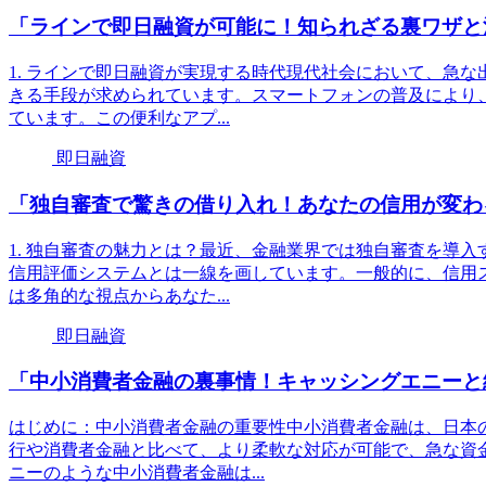
「ラインで即日融資が可能に！知られざる裏ワザと
1. ラインで即日融資が実現する時代現代社会において、急
きる手段が求められています。スマートフォンの普及により
ています。この便利なアプ...
即日融資
「独自審査で驚きの借り入れ！あなたの信用が変わ
1. 独自審査の魅力とは？最近、金融業界では独自審査を導
信用評価システムとは一線を画しています。一般的に、信用
は多角的な視点からあなた...
即日融資
「中小消費者金融の裏事情！キャッシングエニーと
はじめに：中小消費者金融の重要性中小消費者金融は、日本
行や消費者金融と比べて、より柔軟な対応が可能で、急な資
ニーのような中小消費者金融は...