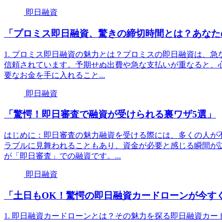
即日融資
「プロミス即日融資、驚きの締切時間とは？あなた
1. プロミス即日融資の魅力とは？プロミスの即日融資は、
信頼されています。予期せぬ出費や急な支払いが重なると、
要なお金を手に入れること...
即日融資
「驚愕！即日審査で融資が受けられる裏ワザ5選」
はじめに：即日審査の魅力融資を受ける際には、多くの人が
ラブルに見舞われることもあり、資金が必要と感じる瞬間が
が「即日審査」での融資です。...
即日融資
「土日もOK！驚愕の即日融資カードローンが今す
1. 即日融資カードローンとは？その魅力を探る即日融資カ