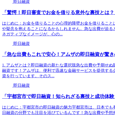
即日融資
「驚愕！即日審査でお金を借りる意外な裏技とは？
はじめに：お金を借りることの心理的障壁お金を借りること
や疑念を抱えることになるかもしれません。急な出費が迫る
ネガティブなイメージが、心の...
即日融資
「急な出費もこれで安心！アムザの即日融資が驚き
1. アムザとは？即日融資の新たな選択肢急な出費や予期せ
融資です！アムザは、便利で迅速な金融サービスを提供する
資を行っています。そのス...
即日融資
「宇都宮市で即日融資！知られざる裏技と成功体験
はじめに：宇都宮市の即日融資の魅力宇都宮市は、日本でも
日融資の分野でも注目を浴びているんです！急な出費や予想