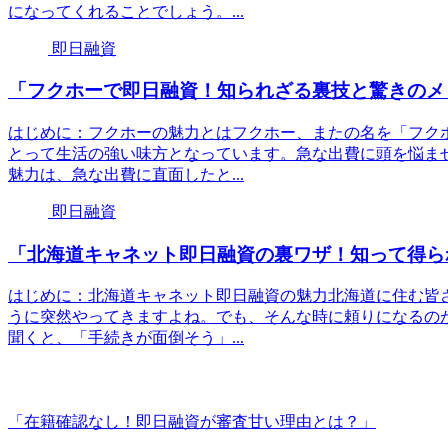
になってくれることでしょう。...
即日融資
「フクホーで即日融資！知られざる裏技と驚きのメ
はじめに：フクホーの魅力とはフクホー、またの名を「フク
とって生活の強い味方となっています。急な出費に頭を悩ま
魅力は、急な出費に直面したと...
即日融資
「北海道キャネット即日融資の裏ワザ！知って得ら
はじめに：北海道キャネット即日融資の魅力北海道に住む皆
うに突然やってきますよね。でも、そんな時に頼りになるの
聞くと、「手続きが面倒そう」...
「在籍確認なし！即日融資が審査甘い理由とは？」