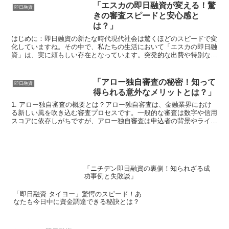
「エスカの即日融資が変える！驚
即日融資
きの審査スピードと安心感と
は？」
はじめに：即日融資の新たな時代現代社会は驚くほどのスピードで変
化していますね。その中で、私たちの生活において「エスカの即日融
資」は、実に頼もしい存在となっています。突発的な出費や特別なイ
ベントの準備でお金が必要になる時、即座に資金を手に入れ...
「アロー独自審査の秘密！知って
即日融資
得られる意外なメリットとは？」
1. アロー独自審査の概要とは？アロー独自審査は、金融業界におけ
る新しい風を吹き込む審査プロセスです。一般的な審査は数字や信用
スコアに依存しがちですが、アロー独自審査は申込者の背景やライフ
スタイル、将来の可能性に目を向けることで、より人間ら...
「ニチデン即日融資の裏側！知られざる成
功事例と失敗談」
「即日融資 タイヨー」驚愕のスピード！あ
なたも今日中に資金調達できる秘訣とは？