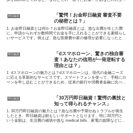
劇的に変える力を持っていることに気付くでしょう。特に即...
「驚愕！お金即日融資 審査不要
即日融資
の秘密とは？」
1. お金即日融資とは何か？お金即日融資とは、急な出費が生じた際
に、申請からわずか数時間でお金を手に入れることができる素晴らし
いサービスです。例えば、急な医療費や家の修理が必要になったと
き、こうしたサービスは非常に心強い味方になってくれます...
「dスマホローン、驚きの独自審
即日融資
査！あなたの信用が一発逆転する
理由とは？」
1. dスマホローンの魅力とは？dスマホローンは、現代の金融ニーズ
に応える革新的なサービスです。スマートフォンを使って、手軽にロ
ーンを申し込むことができるため、従来の銀行や消費者金融に比べ、
非常に便利です。急な出費や予想外のトラブルに直面し...
「30万円即日融資！驚愕の裏技と
即日融資
知って得られるチャンス」
1. 30万円即日融資の魅力とは？急な出費や予期せぬトラブルが発生
したとき、即日融資は頼もしいサポートとなります。特に30万円と
いう金額は、生活費の補填や急な medical bills、家電の故障などにピ
ッタリです。なんといっても、即日融...