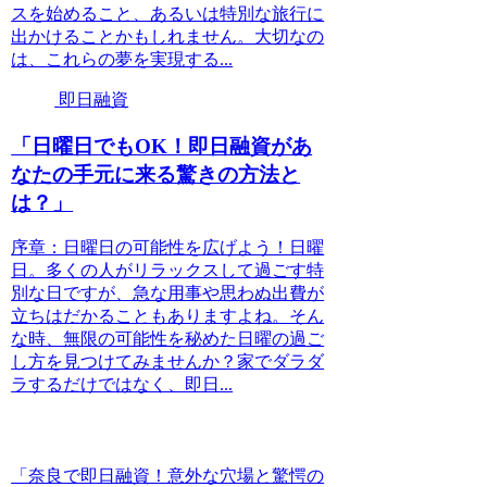
スを始めること、あるいは特別な旅行に
出かけることかもしれません。大切なの
は、これらの夢を実現する...
即日融資
「日曜日でもOK！即日融資があ
なたの手元に来る驚きの方法と
は？」
序章：日曜日の可能性を広げよう！日曜
日。多くの人がリラックスして過ごす特
別な日ですが、急な用事や思わぬ出費が
立ちはだかることもありますよね。そん
な時、無限の可能性を秘めた日曜の過ご
し方を見つけてみませんか？家でダラダ
ラするだけではなく、即日...
「奈良で即日融資！意外な穴場と驚愕の