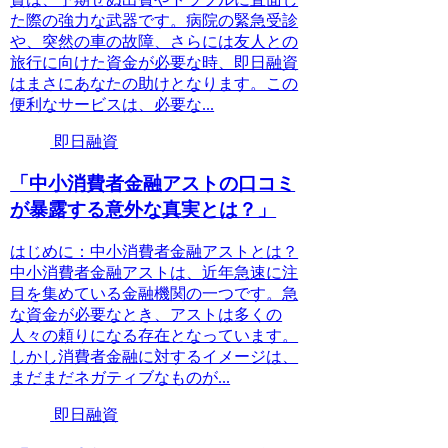
た際の強力な武器です。病院の緊急受診
や、突然の車の故障、さらには友人との
旅行に向けた資金が必要な時、即日融資
はまさにあなたの助けとなります。この
便利なサービスは、必要な...
即日融資
「中小消費者金融アストの口コミ
が暴露する意外な真実とは？」
はじめに：中小消費者金融アストとは？
中小消費者金融アストは、近年急速に注
目を集めている金融機関の一つです。急
な資金が必要なとき、アストは多くの
人々の頼りになる存在となっています。
しかし消費者金融に対するイメージは、
まだまだネガティブなものが...
即日融資