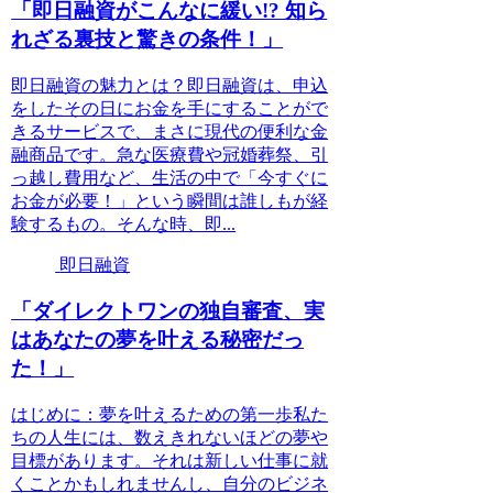
「即日融資がこんなに緩い!? 知ら
れざる裏技と驚きの条件！」
即日融資の魅力とは？即日融資は、申込
をしたその日にお金を手にすることがで
きるサービスで、まさに現代の便利な金
融商品です。急な医療費や冠婚葬祭、引
っ越し費用など、生活の中で「今すぐに
お金が必要！」という瞬間は誰しもが経
験するもの。そんな時、即...
即日融資
「ダイレクトワンの独自審査、実
はあなたの夢を叶える秘密だっ
た！」
はじめに：夢を叶えるための第一歩私た
ちの人生には、数えきれないほどの夢や
目標があります。それは新しい仕事に就
くことかもしれませんし、自分のビジネ