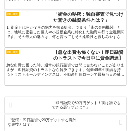
ったとき、即日融資があれば、すぐに必要な資金を手に入れ...
「街金の秘密：独自審査で見つけ
即日融資
た驚きの融資条件とは？」
1. 街金とは何か？その魅力を探る街金、つまり「街の金融機関」と
は、地域に密着した個人や小規模企業に特化した融資を行う金融機関
です。その最大の魅力は、何と言ってもその柔軟性と親しみやすさで
す。これにより、一般の銀行では難しい融資の相談が気軽...
【急な出費も怖くない！即日融資
即日融資
のトラストで今日中に資金調達】
急な出費に困った時、通常の銀行融資では間に合わないことがありま
すが、即日融資のトラストなら解決できます。創業49年の実績を持
つトラストホールディングスは、不動産担保ローンで最短当日の融資
を実現。抵当順位を問わず、競売中の物件や差し押さえ物件...
「即日融資で50万円ゲット！実は誰でも
できる裏ワザとは？」
「驚愕！即日融資で20万ゲットする意外
な裏技とは？」