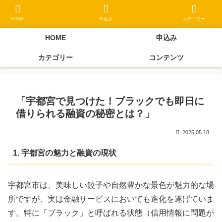
ブラックリスト長期延滞中でもOK 独自審査フリーローン 在籍確認なしの街
金クローネにご相談ください
HOME
申込み
カテゴリー
HOME
申込み
カテゴリー
コンテンツ
「宇都宮で見つけた！ブラックでも即日に
借りられる融資の秘密とは？」
2025.05.18
1. 宇都宮の魅力と融資の現状
宇都宮市は、美味しい餃子や自然豊かな景色が魅力的な場
所ですが、実は金融サービスにおいても進化を遂げていま
す。特に「ブラック」と呼ばれる状態（信用情報に問題が