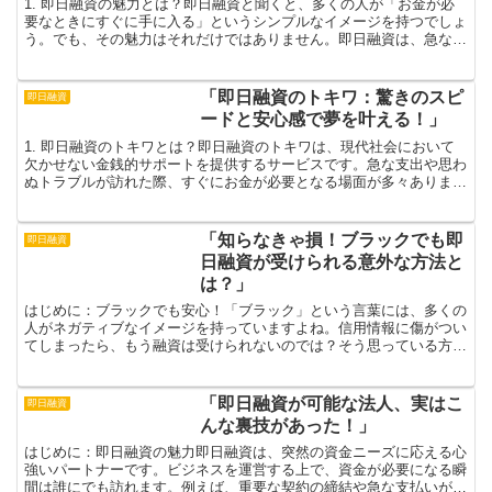
1. 即日融資の魅力とは？即日融資と聞くと、多くの人が「お金が必
要なときにすぐに手に入る」というシンプルなイメージを持つでしょ
う。でも、その魅力はそれだけではありません。即日融資は、急な出
費や思いもよらないトラブルに素早く対応できる手段とし...
「即日融資のトキワ：驚きのスピ
即日融資
ードと安心感で夢を叶える！」
1. 即日融資のトキワとは？即日融資のトキワは、現代社会において
欠かせない金銭的サポートを提供するサービスです。急な支出や思わ
ぬトラブルが訪れた際、すぐにお金が必要となる場面が多々ありま
す。そんな時にトキワは、そのスピード感と信頼性であなた...
「知らなきゃ損！ブラックでも即
即日融資
日融資が受けられる意外な方法と
は？」
はじめに：ブラックでも安心！「ブラック」という言葉には、多くの
人がネガティブなイメージを持っていますよね。信用情報に傷がつい
てしまったら、もう融資は受けられないのでは？そう思っている方も
多いはず。しかし、実はそんなことはないのです！ブラック...
「即日融資が可能な法人、実はこ
即日融資
んな裏技があった！」
はじめに：即日融資の魅力即日融資は、突然の資金ニーズに応える心
強いパートナーです。ビジネスを運営する上で、資金が必要になる瞬
間は誰にでも訪れます。例えば、重要な契約の締結や急な支払いが迫