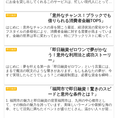
にお金を貸し出してくれるこのサービスは、忙しい現代人にとって本
当に嬉しい存在です。従来の融資は、複雑な手続きや時...
「意外なチャンス！ブラックでも
即日融資
借りられる消費者金融TOP5」
はじめに：意外なチャンスの扉を開こう最近、経済状況の変化やライ
フスタイルの多様化により、消費者金融に対する需要が高まっていま
す。金融の世界は常に変わっており、特にブラックリストに載ってい
る方々にとっては、融資を受けることが難しいと思われがち...
「即日融資ゼロワンで夢がかな
即日融資
う！意外な利用法と成功ストーリ
ー」
はじめに：夢を叶える第一歩「即日融資ゼロワン」という言葉には、
まるで魔法の呪文のような響きがあります。もしもあなたの夢が、今
すぐ実現したらどうでしょう？この融資制度は、必要な資金を瞬時に
手に入れることができるため、あなたの夢を現実のものにす...
「福岡市で即日融資！驚きのスピ
即日融資
ードと意外な条件とは？」
1. 福岡市の魅力と即日融資の背景福岡市は、九州の中心都市とし
て、その独自の魅力を誇っています。美味しいラーメンや新鮮な海の
幸、そして活気に満ちたイベントが盛りだくさん。温かい人々が迎え
るこの街は、まるで宝石のような存在です。また、福岡市は...