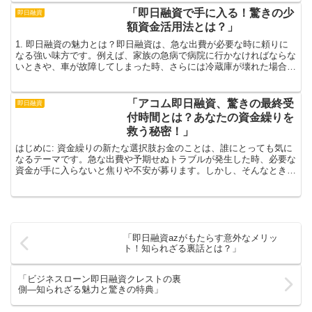
「即日融資で手に入る！驚きの少
即日融資
額資金活用法とは？」
1. 即日融資の魅力とは？即日融資は、急な出費が必要な時に頼りに
なる強い味方です。例えば、家族の急病で病院に行かなければならな
いときや、車が故障してしまった時、さらには冷蔵庫が壊れた場合な
ど、突発的なトラブルに直面した際には、即日融資が非常...
「アコム即日融資、驚きの最終受
即日融資
付時間とは？あなたの資金繰りを
救う秘密！」
はじめに: 資金繰りの新たな選択肢お金のことは、誰にとっても気に
なるテーマです。急な出費や予期せぬトラブルが発生した時、必要な
資金が手に入らないと焦りや不安が募ります。しかし、そんなときに
頼りになるのが「アコム即日融資」です。このサービスは...
「即日融資azがもたらす意外なメリッ
ト！知られざる裏話とは？」
「ビジネスローン即日融資クレストの裏
側—知られざる魅力と驚きの特典」