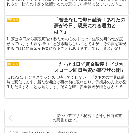
れると、財布の中身を確認するのが恐ろしい瞬間になってしまうこと
も。しかし、そんな時こそ前向きに考えましょう！近年、土...
「審査なしで即日融資！あなたの
即日融資
夢が今日、現実になる理由と
は？」
1. 夢は今日から実現可能！私たちの心の中には、無限の可能性が広
がっています！夢を持つことは素晴らしいことですが、その夢を実現
するには時に資金が必要になることもあります。でも、資金が足りな
いからといって諦める必要はありません。最近では、審査...
「たった1日で資金調達！ビジネ
即日融資
スローン即日融資の裏ワザ公開」
はじめに: ビジネスチャンスは待ってくれない！ビジネスの世界は瞬
時に変化します。新たな機会が目の前に現れたり、予想外の支出が発
生したりすることもあります。そんな時、資金調達が鍵となるので
す。特に新規プロジェクトを立ち上げる際や急な資金が必要...
「後払いアプリの秘密！意外な独自審査
の裏側とは？」