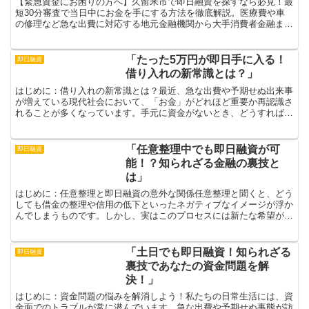
【緊急資金にお困りの方へ】久留米市で即日融資を探すなら必見！最
短30分審査で当日中にお金を手にする方法を徹底解説。医療費や車
の修理など急な出費に対応する地元金融機関から大手消費者金融ま
で、あなたに合った選択肢を紹介。融資実績のある利用者の声...
「たった5万円が即日手に入る！
即日融資
借り入れの新常識とは？」
はじめに：借り入れの新常識とは？最近、急な出費や予期せぬ出来事
が増えている現代社会において、「お金」がどれほど重要か再認識さ
れることが多くなっています。手元に資金がないとき、どうすればい
いのか悩みますが、そんな時に頼れるのが「たった5万円、...
「任意整理中でも即日融資が可
即日融資
能！？知られざる金融の裏技と
は」
はじめに：任意整理と即日融資の意外な関係任意整理と聞くと、どう
しても借金の整理や信用の低下といったネガティブなイメージが浮か
んでしまうものです。しかし、実はこのプロセスには新たな希望が潜
んでいるのです。任意整理中でも即日融資を受ける方法が存...
「土日でも即日融資！知られざる
即日融資
裏技であなたの資金問題を解
決！」
はじめに：資金問題の悩みを解消しよう！私たちの日常生活には、資
金面でのトラブルが常に潜んでいます。急な出費や予期せぬ事態が訪