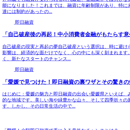
能になりました！これまでは、融資に年齢制限があり、特に
達には制約があったの...
即日融資
「自己破産後の再起！中小消費者金融がもたらす意
自己破産の現実と再起の夢自己破産という選択は、時に避け
影響は、経済的な面だけでなく、心の中にも深く刻まれます
く、新たなスタートのチャンス...
即日融資
「愛媛で見つけた！即日融資の裏ワザとその驚きの
はじめに：愛媛の魅力と即日融資の出会い愛媛県といえば、
的な地域です。美しい海や緑豊かな山々、そして四季折々の
す。しかし、その日常生活の中で...