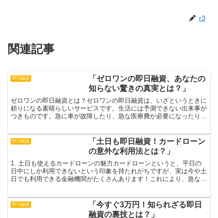
r3
関連記事
「ゼロワンの即日融資、あなたの
即日融資
知らない驚きの真実とは？」
ゼロワンの即日融資とは？ゼロワンの即日融資は、いざというときに
頼りになる素晴らしいサービスです。生活には予測できない出来事が
つきものです。急に車が故障したり、急な医療費が必要になったり
と、さまざまな状況でお金が急に必要になることがあるでしょ...
「土日も即日融資！カードローン
即日融資
の意外な利用法とは？」
1. 土日も使えるカードローンの魅力カードローンというと、平日の
日中にしか利用できないという印象を持たれがちですが、実は今や土
日でも利用できる金融機関がたくさんあります！これにより、急な出
費が発生した際も即座に資金を調達できるため、心の余裕...
「今すぐ3万円！知られざる即日
即日融資
融資の裏技とは？」