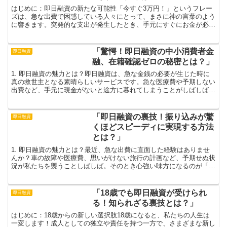
はじめに：即日融資の新たな可能性「今すぐ3万円！」というフレー
ズは、急な出費で困惑している人々にとって、まさに神の言葉のよう
に響きます。突発的な支出が発生したとき、手元にすぐにお金が必要
ならば、即日融資は非常にありがたい選択肢です。しかし、...
「驚愕！即日融資の中小消費者金
即日融資
融、在籍確認ゼロの秘密とは？」
1. 即日融資の魅力とは？即日融資は、急な金銭の必要が生じた時に
真の救世主となる素晴らしいサービスです。急な医療費や予期しない
出費など、手元に現金がないと途方に暮れてしまうことがしばしばあ
りますが、即日融資を利用することでそんな心配を一掃で...
「即日融資の裏技！振り込みが驚
即日融資
くほどスピーディに実現する方法
とは？」
1. 即日融資の魅力とは？最近、急な出費に直面した経験はありませ
んか？車の故障や医療費、思いがけない旅行の計画など、予期せぬ状
況が私たちを襲うことしばしば。そのとき心強い味方になるのが「即
日融資」です。申込みから融資実行までの時間が短く、急...
「18歳でも即日融資が受けられ
即日融資
る！知られざる裏技とは？」
はじめに：18歳からの新しい選択肢18歳になると、私たちの人生は
一変します！成人としての独立や責任を持つ一方で、さまざまな新し