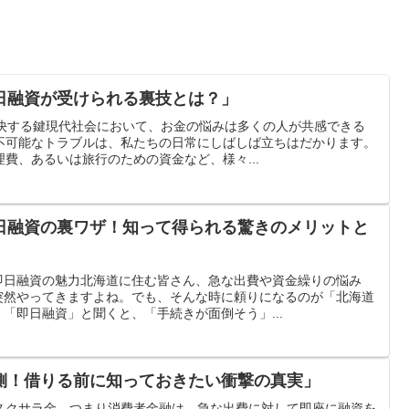
日融資が受けられる裏技とは？」
解決する鍵現代社会において、お金の悩みは多くの人が共感できる
不可能なトラブルは、私たちの日常にしばしば立ちはだかります。
費、あるいは旅行のための資金など、様々...
日融資の裏ワザ！知って得られる驚きのメリットと
即日融資の魅力北海道に住む皆さん、急な出費や資金繰りの悩み
突然やってきますよね。でも、そんな時に頼りになるのが「北海道
「即日融資」と聞くと、「手続きが面倒そう」...
側！借りる前に知っておきたい衝撃の真実」
スクサラ金、つまり消費者金融は、急な出費に対して即座に融資を