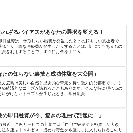
られざるバイアスがあなたの選択を変える！」
響即日融資は、予期しない出費が発生したときの頼もしい支援者で
壊れたり、急な医療費が発生したりすることは、誰にでもあるもの
資を利用することで、すぐにお金を手に入...
なたの知らない裏技と成功体験を大公開」
魅力広島は美しい自然と歴史的な背景を持つ魅力的な都市です。し
せぬ経済的なニーズが訪れることもあります。そんな時に頼れるの
いがけないトラブルが生じたとき、即日融資...
要の即日融資が今、驚きの理由で話題に！」
魅力最近、金融サービスの世界では「自宅で完結する融資」が大き
に足を運ぶ手間を省き、必要な資金を即座に手に入れられるこのサ