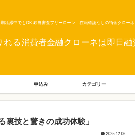
期延滞中でもOK 独自審査フリーローン 在籍確認なしの街金クロー
りれる消費者金融クローネは即日融
申込み
カテゴリー
る裏技と驚きの成功体験」
2025.12.06