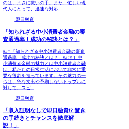
のは、まさに救いの手。また、忙しい現
代人にとって、迅速な対応...
即日融資
「知られざる中小消費者金融の審
査通過率！成功の秘訣とは？」
### 「知られざる中小消費者金融の審査
通過率！成功の秘訣とは？」#### 1. 中
小消費者金融の魅力とは中小消費者金融
は、私たちの日常生活において非常に重
要な役割を担っています。その魅力の一
つは、急な支出や予期しないトラブルに
対して、スピ...
即日融資
「収入証明なしで即日融資!? 驚き
の手続きとチャンスを徹底解
説！」