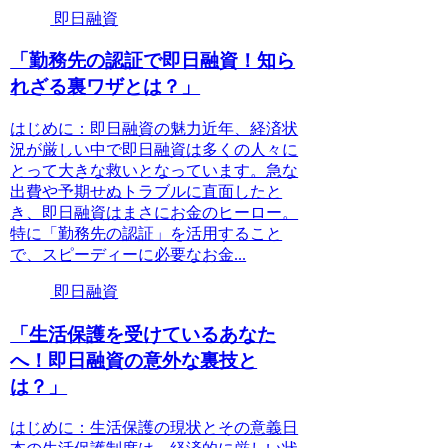
即日融資
「勤務先の認証で即日融資！知ら
れざる裏ワザとは？」
はじめに：即日融資の魅力近年、経済状
況が厳しい中で即日融資は多くの人々に
とって大きな救いとなっています。急な
出費や予期せぬトラブルに直面したと
き、即日融資はまさにお金のヒーロー。
特に「勤務先の認証」を活用すること
で、スピーディーに必要なお金...
即日融資
「生活保護を受けているあなた
へ！即日融資の意外な裏技と
は？」
はじめに：生活保護の現状とその意義日