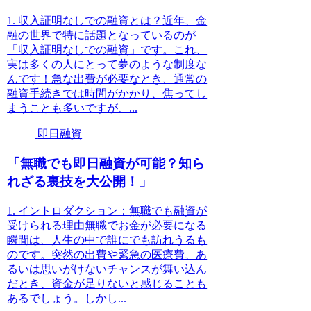
1. 収入証明なしでの融資とは？近年、金
融の世界で特に話題となっているのが
「収入証明なしでの融資」です。これ、
実は多くの人にとって夢のような制度な
んです！急な出費が必要なとき、通常の
融資手続きでは時間がかかり、焦ってし
まうことも多いですが、...
即日融資
「無職でも即日融資が可能？知ら
れざる裏技を大公開！」
1. イントロダクション：無職でも融資が
受けられる理由無職でお金が必要になる
瞬間は、人生の中で誰にでも訪れうるも
のです。突然の出費や緊急の医療費、あ
るいは思いがけないチャンスが舞い込ん
だとき、資金が足りないと感じることも
あるでしょう。しかし...