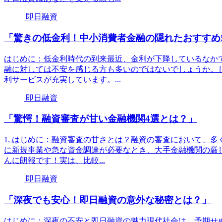
即日融資
「驚きの低金利！中小消費者金融の隠れたおすすめ
はじめに：低金利時代の到来最近、金利が下降しているなか
融に対しては不安を感じる方も多いのではないでしょうか。
利サービスが充実しています。...
即日融資
「驚愕！融資審査が甘い金融機関4選とは？」
1. はじめに：融資審査の甘さとは？融資の審査において、
に新規事業や急な資金調達が必要なとき、大手金融機関の厳
んに朗報です！実は、比較...
即日融資
「深夜でも安心！即日融資の意外な秘密とは？」
はじめに：深夜の不安と即日融資の魅力現代社会は、予期せ