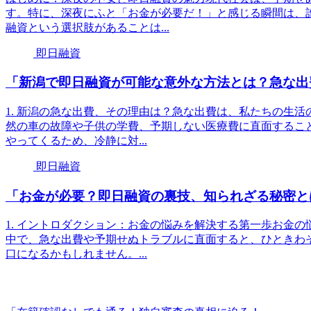
す。特に、深夜にふと「お金が必要だ！」と感じる瞬間は、
融資という選択肢があることは...
即日融資
「新潟で即日融資が可能な意外な方法とは？急な出
1. 新潟の急な出費、その理由は？急な出費は、私たちの生
然の車の故障や子供の学費、予期しない医療費に直面するこ
やってくるため、冷静に対...
即日融資
「お金が必要？即日融資の裏技、知られざる秘密と
1. イントロダクション：お金の悩みを解決する第一歩お金
中で、急な出費や予期せぬトラブルに直面すると、ひときわ
口になるかもしれません。...