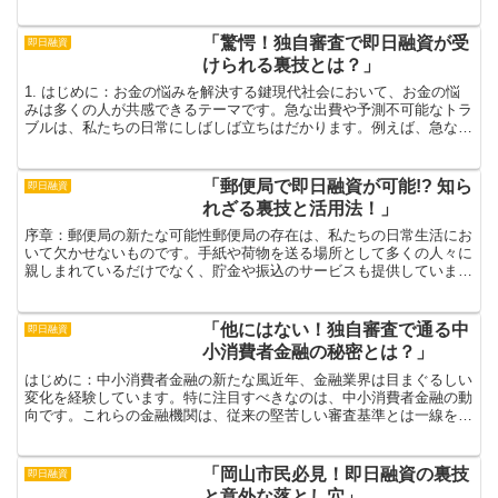
ど、日常生活ではいつ何が起こるかわかりませんが、そんな...
「驚愕！独自審査で即日融資が受
即日融資
けられる裏技とは？」
1. はじめに：お金の悩みを解決する鍵現代社会において、お金の悩
みは多くの人が共感できるテーマです。急な出費や予測不可能なトラ
ブルは、私たちの日常にしばしば立ちはだかります。例えば、急な病
院代や車の修理費、あるいは旅行のための資金など、様々...
「郵便局で即日融資が可能!? 知ら
即日融資
れざる裏技と活用法！」
序章：郵便局の新たな可能性郵便局の存在は、私たちの日常生活にお
いて欠かせないものです。手紙や荷物を送る場所として多くの人々に
親しまれているだけでなく、貯金や振込のサービスも提供していま
す。しかし、これだけではありません。郵便局には「即日融資...
「他にはない！独自審査で通る中
即日融資
小消費者金融の秘密とは？」
はじめに：中小消費者金融の新たな風近年、金融業界は目まぐるしい
変化を経験しています。特に注目すべきなのは、中小消費者金融の動
向です。これらの金融機関は、従来の堅苦しい審査基準とは一線を画
し、利用者に新たな選択肢を提供しています。大手銀行や金...
「岡山市民必見！即日融資の裏技
即日融資
と意外な落とし穴」