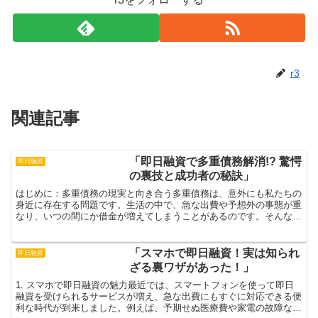
r3
関連記事
「即日融資で多重債務解消!? 驚愕
即日融資
の裏技と成功者の秘訣」
はじめに：多重債務の現実と向き合う多重債務は、意外にも私たちの
身近に存在する問題です。生活の中で、急な出費や予想外の事態が重
なり、いつの間にか借金が増えてしまうことがあるのです。そんな
時、未来に対する不安やプレッシャーでいっぱいになり、自分...
「スマホで即日融資！実は知られ
即日融資
ざる裏ワザがあった！」
1. スマホで即日融資の魅力最近では、スマートフォンを使って即日
融資を受けられるサービスが増え、急な出費にもすぐに対応できる便
利な時代が到来しました。例えば、予期せぬ医療費や家電の故障な