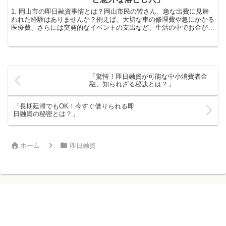
1. 岡山市の即日融資事情とは？岡山市民の皆さん、急な出費に見舞
われた経験はありませんか？例えば、大切な車の修理費や急にかかる
医療費、さらには突発的なイベントの支出など、生活の中でお金が必
要になる瞬間は意外に多いものです。そんな時にこそ頼り...
「驚愕！即日融資が可能な中小消費者金
融、知られざる秘訣とは？」
「長期延滞でもOK！今すぐ借りられる即
日融資の秘密とは？」
ホーム
即日融資