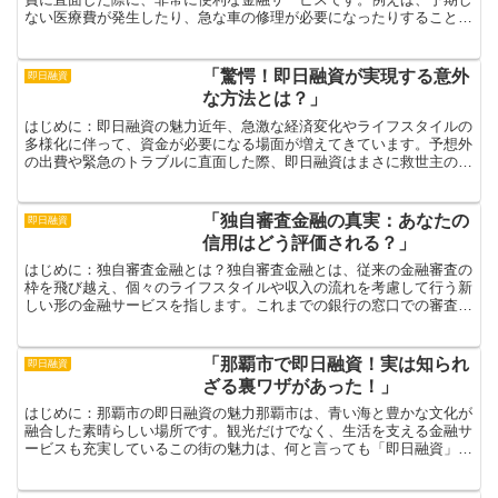
ない医療費が発生したり、急な車の修理が必要になったりすることが
あります。そのような時、即日融資を利用することで、す...
「驚愕！即日融資が実現する意外
即日融資
な方法とは？」
はじめに：即日融資の魅力近年、急激な経済変化やライフスタイルの
多様化に伴って、資金が必要になる場面が増えてきています。予想外
の出費や緊急のトラブルに直面した際、即日融資はまさに救世主のよ
うな存在です。しかし、即日融資と聞くと、怪しいイメージ...
「独自審査金融の真実：あなたの
即日融資
信用はどう評価される？」
はじめに：独自審査金融とは？独自審査金融とは、従来の金融審査の
枠を飛び越え、個々のライフスタイルや収入の流れを考慮して行う新
しい形の金融サービスを指します。これまでの銀行の窓口での審査を
思い出してみてください。長時間の待機や厳格な条件に対す...
「那覇市で即日融資！実は知られ
即日融資
ざる裏ワザがあった！」
はじめに：那覇市の即日融資の魅力那覇市は、青い海と豊かな文化が
融合した素晴らしい場所です。観光だけでなく、生活を支える金融サ
ービスも充実しているこの街の魅力は、何と言っても「即日融資」。
急な支出や意外なトラブルに直面した時、即日融資はまさに...