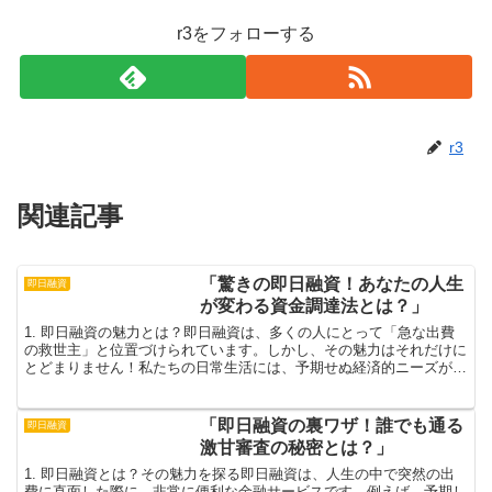
r3をフォローする
r3
関連記事
「驚きの即日融資！あなたの人生
即日融資
が変わる資金調達法とは？」
1. 即日融資の魅力とは？即日融資は、多くの人にとって「急な出費
の救世主」と位置づけられています。しかし、その魅力はそれだけに
とどまりません！私たちの日常生活には、予期せぬ経済的ニーズが常
に存在しています。急な医療費や家電の修理費、突発的な...
「即日融資の裏ワザ！誰でも通る
即日融資
激甘審査の秘密とは？」
1. 即日融資とは？その魅力を探る即日融資は、人生の中で突然の出
費に直面した際に、非常に便利な金融サービスです。例えば、予期し