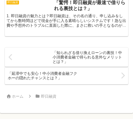
「驚愕！即日融資が最速で借りら
即日融資
れる裏技とは？」
1. 即日融資の魅力とは？即日融資は、その名の通り、申し込みをし
てから数時間ほどで現金が手に入る素晴らしいシステムです！急な出
費や予想外のトラブルに直面した際に、まさに救いの手となるのがこ
の即日融資。例えば、急な修理が必要になったときや、病...
「知られざる借り換えローンの裏技！中
小消費者金融で得られる意外なメリット
とは？」
「延滞中でも安心！中小消費者金融フク
ホーの隠れたチャンスとは？」
ホーム
即日融資