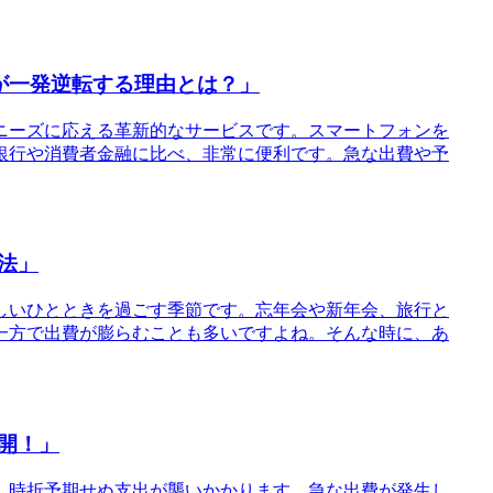
が一発逆転する理由とは？」
融ニーズに応える革新的なサービスです。スマートフォンを
銀行や消費者金融に比べ、非常に便利です。急な出費や予
法」
楽しいひとときを過ごす季節です。忘年会や新年会、旅行と
一方で出費が膨らむことも多いですよね。そんな時に、あ
開！」
、時折予期せぬ支出が襲いかかります。急な出費が発生し