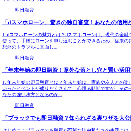
即日融資
「dスマホローン、驚きの独自審査！あなたの信用
1. dスマホローンの魅力とは？dスマホローンは、現代の金
使って、手軽にローンを申し込むことができるため、従来の
想外のトラブルに直面し...
即日融資
「年末年始の即日融資！意外な落とし穴と賢い活用
1. 年末年始の即日融資とは？年末年始は、家族や友人との
いったイベントが盛りだくさんで、心躍る時期ですが、その
なたの強い味方となるのが...
即日融資
「ブラックでも即日融資？知られざる裏ワザを大公
はじめに：ブラックでも融資が可能な理由私たちの生活には