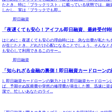
たとき、特に「ブラックリスト」に載っている状態では、融
しかし、実は「ブラックでも即...
即日融資
「夜遅くても安心！アイフル即日融資、最終受付時
はじめに：夜遅くても安心の理由時には、急な出費が私たち
が生じたとき、どれだけ心配になることでしょう。そんなと
も安心して利用できるこのサー...
即日融資
「知られざる金融の裏側！即日融資カードローンの
1. 即日融資カードローンの魅力とは？即日融資カードロー
ば、予期せぬ医療費や突然の修理費が発生した際、迅速に資
潔で、忙しいあなたのライ...