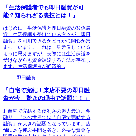
「生活保護者でも即日融資が可
能？知られざる裏技とは！」
はじめに：生活保護と即日融資の関係最
近、生活保護を受けている方々が「即日
融資」を利用できるかどうかに関心が集
まっています。これは一見矛盾している
ように思えますが、実際には生活保護を
受けながらも資金調達する方法が存在し
ます。生活保護者が経済的...
即日融資
「自宅で完結！来店不要の即日融
資が今、驚きの理由で話題に！」
1. 自宅で完結する便利さの魅力最近、金
融サービスの世界では「自宅で完結する
融資」が大きな話題となっています。店
舗に足を運ぶ手間を省き、必要な資金を