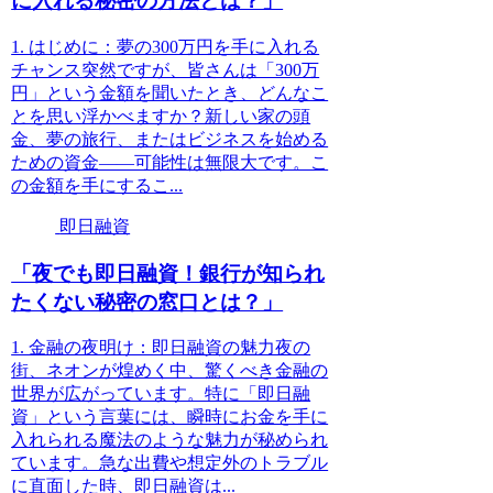
に入れる秘密の方法とは？」
1. はじめに：夢の300万円を手に入れる
チャンス突然ですが、皆さんは「300万
円」という金額を聞いたとき、どんなこ
とを思い浮かべますか？新しい家の頭
金、夢の旅行、またはビジネスを始める
ための資金——可能性は無限大です。こ
の金額を手にするこ...
即日融資
「夜でも即日融資！銀行が知られ
たくない秘密の窓口とは？」
1. 金融の夜明け：即日融資の魅力夜の
街、ネオンが煌めく中、驚くべき金融の
世界が広がっています。特に「即日融
資」という言葉には、瞬時にお金を手に
入れられる魔法のような魅力が秘められ
ています。急な出費や想定外のトラブル
に直面した時、即日融資は...