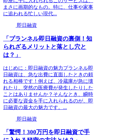
即座に手に入れられるこのサービスは、
まさに画期的なもの。特に、仕事や家事
に追われる忙しい現代...
即日融資
「プランネル即日融資の裏側！知
られざるメリットと落とし穴と
は？」
はじめに：即日融資の魅力プランネル即
日融資は、急な出費に直面したときの頼
れる相棒です！例えば、冷蔵庫が急に壊
れたり、突然の医療費が発生したりした
ことはありませんか？そんなとき、瞬時
に必要な資金を手に入れられるのが、即
日融資の最大の魅力です。...
即日融資
「驚愕！300万円を即日融資で手