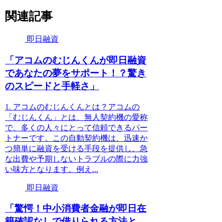
関連記事
即日融資
「アコムのむじんくんが即日融資
であなたの夢をサポート！？驚き
のスピードと手軽さ」
1. アコムのむじんくんとは？アコムの
「むじんくん」とは、無人契約機の愛称
で、多くの人々にとって信頼できるパー
トナーです。この自動契約機は、迅速か
つ簡単に融資を受ける手段を提供し、急
な出費や予期しないトラブルの際に力強
い味方となります。例え...
即日融資
「驚愕！中小消費者金融が即日在
籍確認なしで借りられる方法と