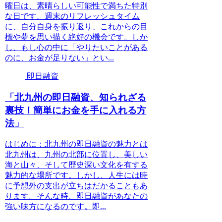
曜日は、素晴らしい可能性で満ちた特別
な日です。週末のリフレッシュタイム
に、自分自身を振り返り、これからの目
標や夢を思い描く絶好の機会です。しか
し、もし心の中に「やりたいことがある
のに、お金が足りない」とい...
即日融資
「北九州の即日融資、知られざる
裏技！簡単にお金を手に入れる方
法」
はじめに：北九州の即日融資の魅力とは
北九州は、九州の北部に位置し、美しい
海と山々、そして歴史深い文化を有する
魅力的な場所です。しかし、人生には時
に予想外の支出が立ちはだかることもあ
ります。そんな時、即日融資があなたの
強い味方になるのです。即...