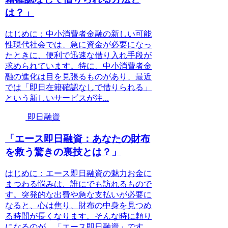
は？」
はじめに：中小消費者金融の新しい可能
性現代社会では、急に資金が必要になっ
たときに、便利で迅速な借り入れ手段が
求められています。特に、中小消費者金
融の進化は目を見張るものがあり、最近
では「即日在籍確認なしで借りられる」
という新しいサービスが注...
即日融資
「エース即日融資：あなたの財布
を救う驚きの裏技とは？」
はじめに：エース即日融資の魅力お金に
まつわる悩みは、誰にでも訪れるもので
す。突発的な出費や急な支払いが必要に
なると、心は焦り、財布の中身を見つめ
る時間が長くなります。そんな時に頼り
になるのが、「エース即日融資」です。