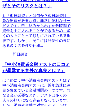
ザとそのリスクとは？」
1. 「即日融資」とは何か？即日融資は、
急な出費が必要な時に非常に便利なサー
ビスです。申し込みからわずか数時間で
資金を手に入れることができるため、多
くの人々にとって頼りにされている選択
肢です。しかし、そこには利便性の裏に
ある多くの条件や仕組...
即日融資
「中小消費者金融アストの口コミ
が暴露する意外な真実とは？」
はじめに：中小消費者金融アストとは？
中小消費者金融アストは、近年急速に注
目を集めている金融機関の一つです。急
な資金が必要なとき、アストは多くの
人々の頼りになる存在となっています。
しかし消費者金融に対するイメージは、