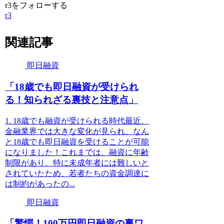
r3をフォローする
r3
関連記事
即日融資
「18歳でも即日融資が受けられ
る！知られざる裏技と注意点」
1. 18歳でも融資が受けられる時代最近、
金融業界では大きな変化が見られ、なん
と18歳でも即日融資を受けることが可能
になりました！これまでは、融資に年齢
制限があり、特に未成年者には難しいと
されていたため、若者たちの資金調達に
は制約があったの...
即日融資
「驚愕！100万円即日融資の裏ワ