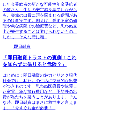
1. 年金受給者の新たな可能性年金受給者
の皆さん、生活の安定感を享受しながら
も、突然の出費に頭を悩ませる瞬間があ
るのは事実です。例えば、愛する家の修
理や急な病院での治療費など、思わぬ支
出が発生することは避けられないもの。
しかし、そんな時に頼...
即日融資
「即日融資トラストの裏側！これ
を知らずに借りると危険？」
はじめに：即日融資の魅力とリスク現代
社会では、私たちの生活に突発的な出費
がつきものです。思わぬ医療費や故障し
た家電、急な旅行費用など、予想外の出
費が私たちを襲うことがあります。そん
な時、即日融資はまさに救世主と言えま
す。「今すぐお金が必要！...