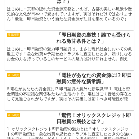
は？」
はじめに：京都の隠れた資金源京都といえば、古都の美しい風景や歴
史的な文化が日本中で愛されていますが、実はそれだけではありませ
ん！最近、即日融資という新たな資金源が注目を集めているのです。
この融資方法は、急な出費が必要なときに非常に便利であり...
「即日融資の裏技！誰でも受けら
即日融資
れる激甘条件とは？」
はじめに：即日融資の魅力即日融資は、まさに現代社会においての救
世主です！急な出費や予期せぬトラブルに直面したとき、頼りになる
お金の力を持っているこのサービスの魅力は計り知れません。例え
ば、病気や事故による医療費、突然の車の修理代、または友人...
「電柱があなたの資金源に!? 即日
即日融資
融資の意外な新常識」
# 電柱があなたの資金源に!? 即日融資の意外な新常識## 1. 電柱と資
金調達の不思議な関係私たちの生活の中で、電柱はごく普通の存在と
して見過ごされがちですが、実はその背後には驚くべき可能性が隠さ
れています。「電柱が資金源」という考え方は...
「驚愕！オリックスクレジット即
即日融資
日融資の裏技とは？」
1. オリックスクレジット即日融資の魅力とは？オリックスクレジッ
トの即日融資は、急な出費や思わぬトラブルに直面したときの心強い
味方です。「大変だ、どうしよう！」と思う瞬間に、迅速な融資が手