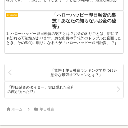
元に届くことで、まさに救世主のように感じられます。申...
「ハローハッピー即日融資の裏
即日融資
技！あなたの知らないお金の秘
密」
1. ハローハッピー即日融資の魅力とは？お金の困りごとは、誰にで
も訪れる可能性があります。急な出費や予想外のトラブルに直面した
とき、その瞬間に頼りになるのが「ハローハッピー即日融資」です。
その魅力は何と言っても、迅速に現金を手に入れることが...
「驚愕！即日融資ランキングで見つけた
意外な最強オプションとは？」
「即日融資のタイヨー、実は隠れた金利
の罠があった!?」
ホーム
即日融資