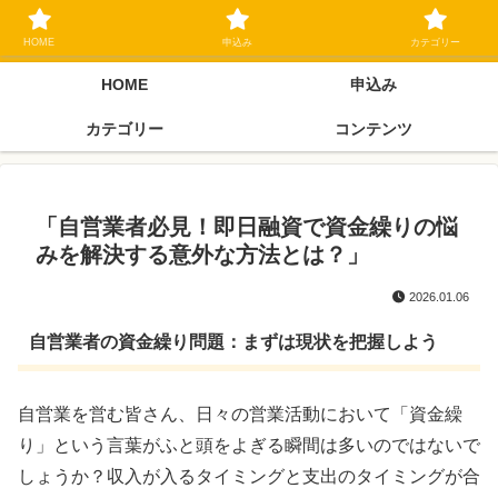
ブラックリスト長期延滞中でもOK 独自審査フリーローン 在籍確認なしの街
金クローネにご相談ください
HOME
申込み
カテゴリー
HOME
申込み
カテゴリー
コンテンツ
「自営業者必見！即日融資で資金繰りの悩
みを解決する意外な方法とは？」
2026.01.06
自営業者の資金繰り問題：まずは現状を把握しよう
自営業を営む皆さん、日々の営業活動において「資金繰
り」という言葉がふと頭をよぎる瞬間は多いのではないで
しょうか？収入が入るタイミングと支出のタイミングが合