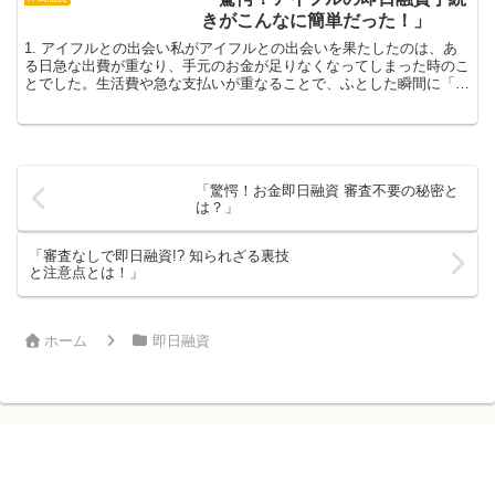
きがこんなに簡単だった！」
1. アイフルとの出会い私がアイフルとの出会いを果たしたのは、あ
る日急な出費が重なり、手元のお金が足りなくなってしまった時のこ
とでした。生活費や急な支払いが重なることで、ふとした瞬間に「ど
うしよう…」と不安になってしまいました。そんな時に友...
「驚愕！お金即日融資 審査不要の秘密と
は？」
「審査なしで即日融資!? 知られざる裏技
と注意点とは！」
ホーム
即日融資