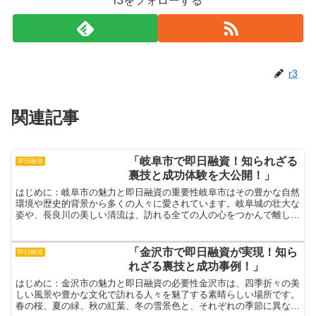
r3をフォローする
r3
関連記事
「岐阜市で即日融資！知られざる
即日融資
裏技と成功体験を大公開！」
はじめに：岐阜市の魅力と即日融資の重要性岐阜市はその豊かな自然
環境や歴史的背景から多くの人々に愛されています。岐阜城の壮大な
姿や、長良川の美しい清流は、訪れる全ての人の心をつかんで離しま
せん。さらに、地元の人々が誇る美味しい郷土料理も、岐阜...
「金沢市で即日融資が実現！知ら
即日融資
れざる裏技と成功事例！」
はじめに：金沢市の魅力と即日融資の必要性金沢市は、四季折々の美
しい風景や豊かな文化で訪れる人々を魅了する素晴らしい場所です。
春の桜、夏の緑、秋の紅葉、冬の雪景色と、それぞれの季節に異なる