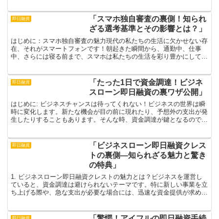
表情を見せる金沢の自然は、多くの観光客を引き寄せていま...
「スマホ独自審査の裏側！知られ
即日融資
ざる選考基準とその影響とは？」
はじめに：スマホ独自審査の魅力現代の私たちの生活に欠かせない存
在、それがスマートフォンです！朝起きた瞬間から、通勤中、仕事
中、さらには寝る前まで、スマホは私たちの生活を彩り豊かにしてく
れます。しかし、その華やかな表舞台の陰には、実は厳格なス...
「たった1日で資金調達！ビジネ
即日融資
スローン即日融資の裏ワザ公開」
はじめに: ビジネスチャンスは待ってくれない！ビジネスの世界は瞬
時に変化します。新たな機会が目の前に現れたり、予想外の支出が発
生したりすることもあります。そんな時、資金調達が鍵となるので
す。特に新規プロジェクトを立ち上げる際や急な資金が必要...
「ビジネスローン即日融資クレス
即日融資
トの裏側—知られざる魅力と驚き
の特典」
1. ビジネスローン即日融資クレストの魅力とは？ビジネスを運営し
ていると、資金調達は避けられないテーマです。特に新しい事業を立
ち上げる際や、急な支出が必要な場合には、迅速な資金提供が求めら
れます。そこで登場するのが「ビジネスローン即日融資ク...
「驚愕！アイフルの即日融資手続
即日融資