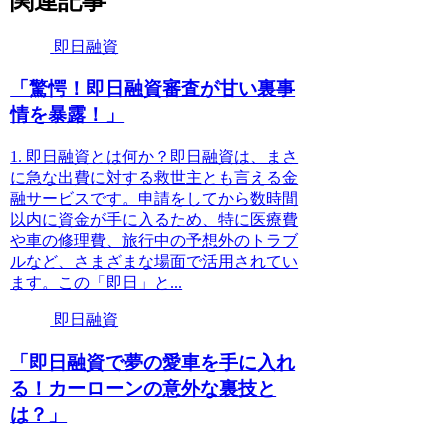
関連記事
即日融資
「驚愕！即日融資審査が甘い裏事
情を暴露！」
1. 即日融資とは何か？即日融資は、まさ
に急な出費に対する救世主とも言える金
融サービスです。申請をしてから数時間
以内に資金が手に入るため、特に医療費
や車の修理費、旅行中の予想外のトラブ
ルなど、さまざまな場面で活用されてい
ます。この「即日」と...
即日融資
「即日融資で夢の愛車を手に入れ
る！カーローンの意外な裏技と
は？」