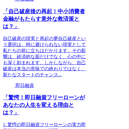
「自己破産後の再起！中小消費者
金融がもたらす意外な救済策と
は？」
自己破産の現実と再起の夢自己破産とい
う選択は、時に避けられない現実として
私たちの前に立ちはだかります。その影
響は、経済的な面だけでなく、心の中に
も深く刻まれます。しかしながら、自己
破産は本当の意味での終わりではなく、
新たなスタートのチャンス...
即日融資
「驚愕！即日融資フリーローンが
あなたの人生を変える理由と
は？」
1. 驚愕の即日融資フリーローンの実力即