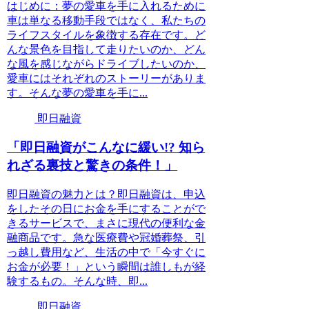
はじめに：夢の愛車を手に入れるために
車は単なる移動手段ではなく、私たちの
ライフスタイルを象徴する存在です。ど
んな景色を目指して走りたいのか、どん
な風を感じながらドライブしたいのか、
愛車にはそれぞれのストーリーがありま
す。そんな夢の愛車を手に...
即日融資
「即日融資がこんなに緩い!? 知ら
れざる裏技と驚きの条件！」
即日融資の魅力とは？即日融資は、申込
をしたその日にお金を手にすることがで
きるサービスで、まさに現代の便利な金
融商品です。急な医療費や冠婚葬祭、引
っ越し費用など、生活の中で「今すぐに
お金が必要！」という瞬間は誰しもが経
験するもの。そんな時、即...
即日融資