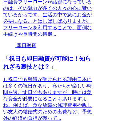
日融資フリーローンが話題になっている
のは、その魅力が多くの人々の心に響い
ているからです。生活の中で急にお金が
必要になることはしばしばありますが、
フリーローンを利用することで、面倒な
手続きや長時間の待機...
即日融資
「祝日も即日融資が可能に！知ら
れざる裏技とは？」
1. 祝日でも融資が受けられる理由日本に
は多くの祝日があり、私たちが楽しい時
間を過ごす日でもありますが、時には急
な資金が必要になることもありますよ
ね。例えば、急な故障の修理費用や親し
い友人の結婚式のための出費など、予想
外の経済的負担が襲って...