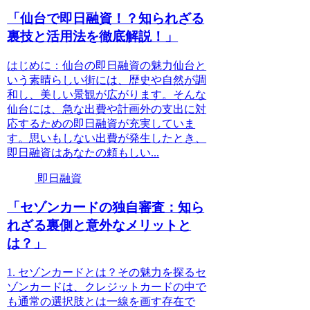
「仙台で即日融資！？知られざる
裏技と活用法を徹底解説！」
はじめに：仙台の即日融資の魅力仙台と
いう素晴らしい街には、歴史や自然が調
和し、美しい景観が広がります。そんな
仙台には、急な出費や計画外の支出に対
応するための即日融資が充実していま
す。思いもしない出費が発生したとき、
即日融資はあなたの頼もしい...
即日融資
「セゾンカードの独自審査：知ら
れざる裏側と意外なメリットと
は？」
1. セゾンカードとは？その魅力を探るセ
ゾンカードは、クレジットカードの中で
も通常の選択肢とは一線を画す存在で