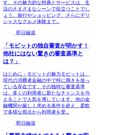
す。その魅力的な特典とサービスは、生
活のさまざまなシーンで役立つことでし
ょう。旅行やショッピング、さらにデリ
シャスなグルメ体験まで...
即日融資
「モビットの独自審査が明かす！
他社にはない驚きの審査基準と
は？」
はじめに：モビットの魅力モビットは、
現代の消費者金融の中で特に輝きを放っ
ている存在です。その独特な審査基準
は、多くの利用者に新たなチャンスを与
えることで人気を博しています。他の金
融機関が厳しく求める条件を超え、柔軟
で多様な視点から利用者を受...
即日融資