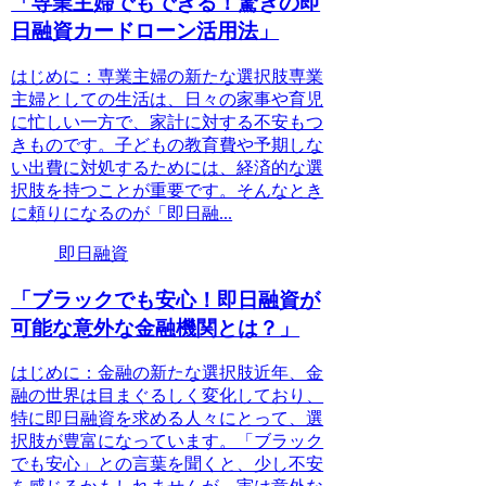
「専業主婦でもできる！驚きの即
日融資カードローン活用法」
はじめに：専業主婦の新たな選択肢専業
主婦としての生活は、日々の家事や育児
に忙しい一方で、家計に対する不安もつ
きものです。子どもの教育費や予期しな
い出費に対処するためには、経済的な選
択肢を持つことが重要です。そんなとき
に頼りになるのが「即日融...
即日融資
「ブラックでも安心！即日融資が
可能な意外な金融機関とは？」
はじめに：金融の新たな選択肢近年、金
融の世界は目まぐるしく変化しており、
特に即日融資を求める人々にとって、選
択肢が豊富になっています。「ブラック
でも安心」との言葉を聞くと、少し不安