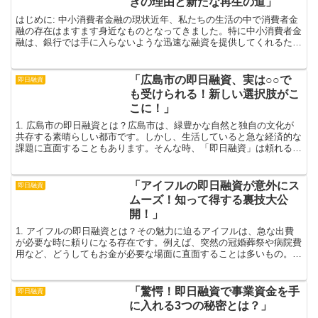
きの理由と新たな再生の道」
はじめに: 中小消費者金融の現状近年、私たちの生活の中で消費者金
融の存在はますます身近なものとなってきました。特に中小消費者金
融は、銀行では手に入らないような迅速な融資を提供してくれるた
め、多くの人々にとって頼りになる存在です。しかし、便利...
「広島市の即日融資、実は○○で
即日融資
も受けられる！新しい選択肢がこ
こに！」
1. 広島市の即日融資とは？広島市は、緑豊かな自然と独自の文化が
共存する素晴らしい都市です。しかし、生活していると急な経済的な
課題に直面することもあります。そんな時、「即日融資」は頼れる存
在です。即日融資は、資金が必要な時に迅速にお金を手に...
「アイフルの即日融資が意外にス
即日融資
ムーズ！知って得する裏技大公
開！」
1. アイフルの即日融資とは？その魅力に迫るアイフルは、急な出費
が必要な時に頼りになる存在です。例えば、突然の冠婚葬祭や病院費
用など、どうしてもお金が必要な場面に直面することは多いもの。し
かし、そんな困難な状況において、アイフルの即日融資は...
「驚愕！即日融資で事業資金を手
即日融資
に入れる3つの秘密とは？」