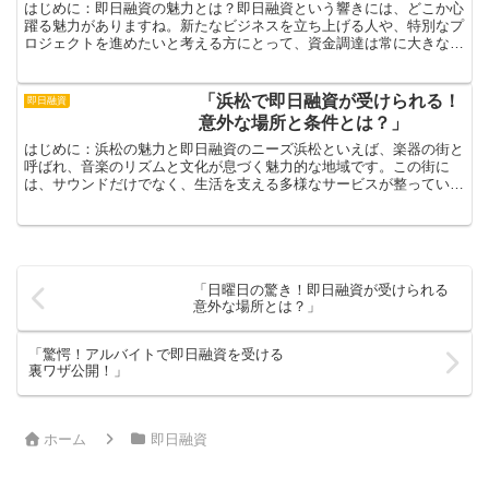
はじめに：即日融資の魅力とは？即日融資という響きには、どこか心
躍る魅力がありますね。新たなビジネスを立ち上げる人や、特別なプ
ロジェクトを進めたいと考える方にとって、資金調達は常に大きな課
題ですが、そんな時に即日融資はまさに救世主！必要な時に...
「浜松で即日融資が受けられる！
即日融資
意外な場所と条件とは？」
はじめに：浜松の魅力と即日融資のニーズ浜松といえば、楽器の街と
呼ばれ、音楽のリズムと文化が息づく魅力的な地域です。この街に
は、サウンドだけでなく、生活を支える多様なサービスが整っている
のも大きな特徴です。突然の出費や思わぬトラブルに直面した...
「日曜日の驚き！即日融資が受けられる
意外な場所とは？」
「驚愕！アルバイトで即日融資を受ける
裏ワザ公開！」
ホーム
即日融資