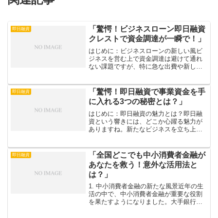
「驚愕！ビジネスローン即日融資
即日融資
クレストで資金調達が一瞬で！」
はじめに：ビジネスローンの新しい風ビ
ジネスを営む上で資金調達は避けて通れ
ない課題ですが、特に急な出費や新しい
プロジェクトのスタートには迅速な資金
が必要です。そこで、「ビジネスローン
即日融資クレスト」が登場しました。こ
「驚愕！即日融資で事業資金を手
即日融資
の新しい融資サービスは、...
に入れる3つの秘密とは？」
はじめに：即日融資の魅力とは？即日融
資という響きには、どこか心躍る魅力が
ありますね。新たなビジネスを立ち上げ
る人や、特別なプロジェクトを進めたい
と考える方にとって、資金調達は常に大
きな課題ですが、そんな時に即日融資は
「全国どこでも中小消費者金融が
即日融資
まさに救世主！必要な時に...
あなたを救う！意外な活用法と
は？」
1. 中小消費者金融の新たな風景近年の生
活の中で、中小消費者金融が重要な役割
を果たすようになりました。大手銀行や
信販会社は時に硬直的なサービスを提供
することが多いですが、中小消費者金融