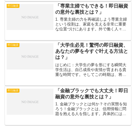
は柔軟性に富んだサービスを展開してい
「専業主婦でもできる！即日融資
即日融資
ます。特に、さまざま...
の意外な裏技とは？」
1. 専業主婦の力を再確認しよう専業主婦
という役割は、家庭を支える非常に重要
な位置づけにあります。外で働く人々と
比較して、経済的な自由が制約されがち
ですが、この状況には見逃せない価値が
あります。専業主婦は毎日の生活の中
「大学生必見！驚愕の即日融資、
即日融資
で、様々なスキルを磨い...
あなたの夢を今すぐ叶える方法と
は？」
はじめに：大学生の夢を形にする瞬間大
学生活は、自己成長や友情が育まれる貴
重な時間です。そしてこの時期は、将来
の夢を思い描き、それを実現するための
第一歩を踏み出す絶好のチャンスでもあ
ります。しかし、夢を実現するためには
「金融ブラックでも大丈夫！即日
即日融資
資金が必要です。学業に励...
融資の意外な裏技とは？」
1. 金融ブラックとは何か？その実態を知
ろう！金融ブラックとは、信用情報に問
題を抱える人を指します。具体的には、
過去にローンの返済が遅れたり、未払い
の債務があると、信用スコアが低下し、
融資を受けることが非常に難しくなりま
す。しかし、金融ブラ...