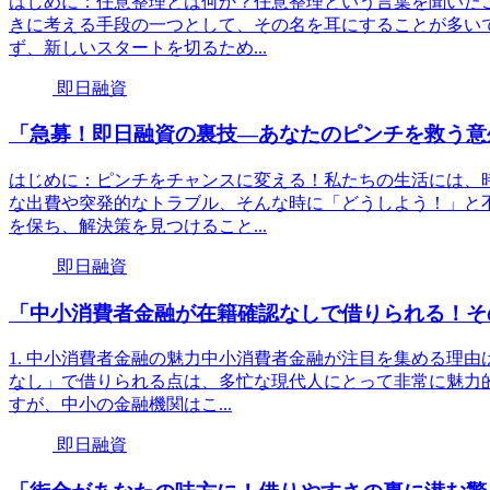
はじめに：任意整理とは何か？任意整理という言葉を聞いた
きに考える手段の一つとして、その名を耳にすることが多い
ず、新しいスタートを切るため...
即日融資
「急募！即日融資の裏技—あなたのピンチを救う意
はじめに：ピンチをチャンスに変える！私たちの生活には、
な出費や突発的なトラブル、そんな時に「どうしよう！」と
を保ち、解決策を見つけること...
即日融資
「中小消費者金融が在籍確認なしで借りられる！そ
1. 中小消費者金融の魅力中小消費者金融が注目を集める理
なし」で借りられる点は、多忙な現代人にとって非常に魅力
すが、中小の金融機関はこ...
即日融資