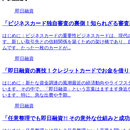
即日融資
「ビジネスカード独自審査の裏側！知られざる審査
はじめに：ビジネスカードの重要性ビジネスカードは、現代
す。新しい取引先との信頼関係を築くための架け橋であり、
ムです。たった一枚のカードが...
即日融資
「即日融資の裏技！クレジットカードでお金を借り
はじめに：新たな資金調達の風潮最近の経済動向やライフス
います。その中で、「即日融資」という言葉はますます身近
います。特に、急な出費や予期...
即日融資
「任意整理でも即日融資?! その意外な仕組みと成