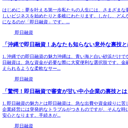
はじめに：夢を叶える第一歩私たちの人生には、さまざまな
しいビジネスを始めたりと多岐にわたります。しかし、どん
になるのが「即日融資」です。...
即日融資
「沖縄で即日融資！あなたも知らない意外な裏技と
1. 沖縄での即日融資の魅力沖縄は、青い海と白い砂浜だけ
日融資は、急な資金が必要な際に大変便利な選択肢です。金
えられるような柔軟なサー...
即日融資
「驚愕！即日融資で審査が甘い中小企業の裏技とは
1. 即日融資の魅力とは即日融資は、急な出費や資金繰りに
企業経営には突発的なトラブルがつきものですが、そんな時
安心となります。手続きが...
即日融資