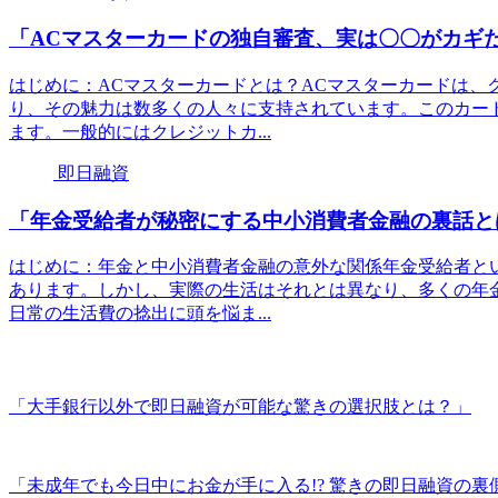
「ACマスターカードの独自審査、実は〇〇がカギ
はじめに：ACマスターカードとは？ACマスターカードは、
り、その魅力は数多くの人々に支持されています。このカー
ます。一般的にはクレジットカ...
即日融資
「年金受給者が秘密にする中小消費者金融の裏話と
はじめに：年金と中小消費者金融の意外な関係年金受給者と
あります。しかし、実際の生活はそれとは異なり、多くの年
日常の生活費の捻出に頭を悩ま...
「大手銀行以外で即日融資が可能な驚きの選択肢とは？」
「未成年でも今日中にお金が手に入る!? 驚きの即日融資の裏