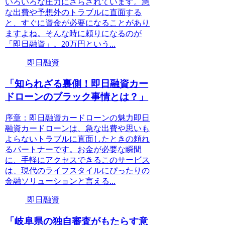
いろいろな圧力にさらされています。急
な出費や予想外のトラブルに直面する
と、すぐに資金が必要になることがあり
ますよね。そんな時に頼りになるのが
「即日融資」。20万円という...
即日融資
「知られざる裏側！即日融資カー
ドローンのブラック事情とは？」
序章：即日融資カードローンの魅力即日
融資カードローンは、急な出費や思いも
よらないトラブルに直面したときの頼れ
るパートナーです。お金が必要な瞬間
に、手軽にアクセスできるこのサービス
は、現代のライフスタイルにぴったりの
金融ソリューションと言える...
即日融資
「岐阜県の独自審査がもたらす意