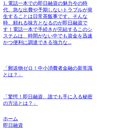
1. 電話一本での即日融資の魅力今の時
代、急な出費や予期しないトラブルが発
生することは日常茶飯事です。そんな
時、頼れる味方となるのが即日融資で
す！電話一本で手続きが完結するこのシ
ステムは、時間がない中でも資金を迅速
かつ便利に調達できる強力な...
「郵送物ゼロ！中小消費者金融の新常識
とは？」
「驚愕！即日融資、誰でも手に入る秘密
の方法とは？」
ホーム
即日融資