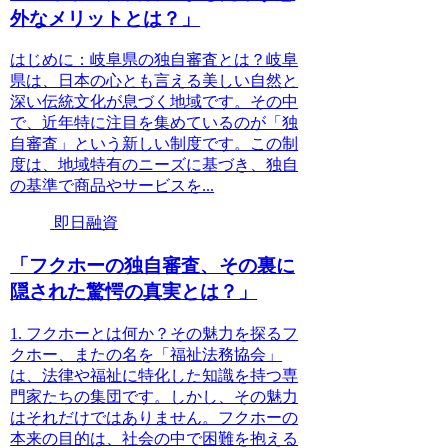
外なメリットとは？」
はじめに：岐阜県の独自審査とは？岐阜
県は、日本の心とも言える美しい自然と
深い伝統文化が息づく地域です。その中
で、近年特に注目を集めているのが「独
自審査」という新しい制度です。この制
度は、地域特有のニーズに基づき、独自
の基準で商品やサービスを...
即日融資
「フクホーの独自審査、その裏に
隠された驚愕の真実とは？」
1. フクホーとは何か？その魅力を探るフ
クホー、またの名を「福祉法務協会」
は、法律や福祉に特化した知識を持つ専
門家たちの集団です。しかし、その魅力
はそれだけではありません。フクホーの
本来の目的は、社会の中で困難を抱える