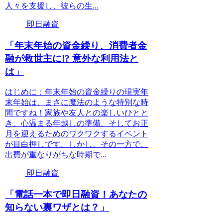
人々を支援し、彼らの生...
即日融資
「年末年始の資金繰り、消費者金
融が救世主に!? 意外な利用法と
は」
はじめに：年末年始の資金繰りの現実年
末年始は、まさに魔法のような特別な時
間ですね！家族や友人との楽しいひとと
き、心温まる年越しの準備、そしてお正
月を迎えるためのワクワクするイベント
が目白押しです。しかし、その一方で、
出費が重なりがちな時期で...
即日融資
「電話一本で即日融資！あなたの
知らない裏ワザとは？」