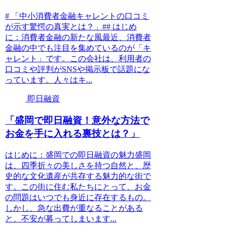
# 「中小消費者金融キャレントの口コミ
が示す驚愕の真実とは？」## はじめ
に：消費者金融の新たな風最近、消費者
金融の中でも注目を集めているのが「キ
ャレント」です。この会社は、利用者の
口コミや評判がSNSや掲示板で話題にな
っています。人々はキ...
即日融資
「盛岡で即日融資！意外な方法で
お金を手に入れる裏技とは？」
はじめに：盛岡での即日融資の魅力盛岡
は、四季折々の美しさを持つ自然と、歴
史的な文化遺産が共存する魅力的な街で
す。この街に住む私たちにとって、お金
の問題はいつでも身近に存在するもの。
しかし、急な出費が重なることがある
と、不安が募ってしまいます...