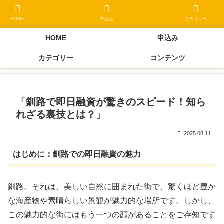
ブラックリスト長期延滞中でもOK 独自審査フリーローン 在籍確認なしの街
金クローネにご相談ください
HOME
申込み
カテゴリー
HOME
申込み
カテゴリー
コンテンツ
「釧路で即日融資が驚きのスピード！知ら
れざる裏技とは？」
2025.08.11
はじめに：釧路での即日融資の魅力
釧路。それは、美しい自然に囲まれた街で、驚くほど豊か
な海産物や素晴らしい景観が魅力的な場所です。しかし、
この魅力的な街にはもう一つの顔があることをご存知です