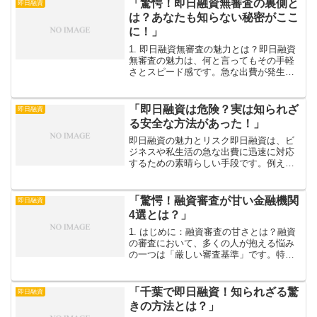
「驚愕！即日融資無審査の裏側と
即日融資
と心強いものです。特に、S...
は？あなたも知らない秘密がここ
に！」
1. 即日融資無審査の魅力とは？即日融資
無審査の魅力は、何と言ってもその手軽
さとスピード感です。急な出費が発生し
たときや、思わぬトラブルに見舞われた
とき、すぐにお金が必要な場面は多くあ
ります。このような状況で、簡単な手続
「即日融資は危険？実は知られざ
即日融資
きを経て即座に資金を...
る安全な方法があった！」
即日融資の魅力とリスク即日融資は、ビ
ジネスや私生活の急な出費に迅速に対応
するための素晴らしい手段です。例え
ば、緊急の医療費や突発的な修理が必要
なとき、手元に現金がないと非常に焦る
ことがあります。しかし、即日融資はそ
「驚愕！融資審査が甘い金融機関
即日融資
の便利さの裏にリスクを抱え...
4選とは？」
1. はじめに：融資審査の甘さとは？融資
の審査において、多くの人が抱える悩み
の一つは「厳しい審査基準」です。特に
新規事業や急な資金調達が必要なとき、
大手金融機関の厳しい目はまさに「天
敵」になりかねません。しかし、皆さん
「千葉で即日融資！知られざる驚
即日融資
に朗報です！実は、比較...
きの方法とは？」