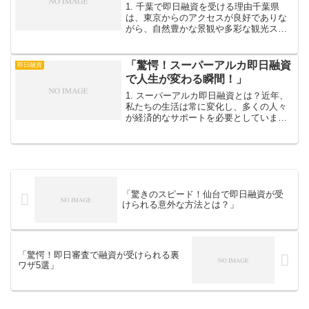
1. 千葉で即日融資を受ける理由千葉県
は、東京からのアクセスが良好でありな
がら、自然豊かな景観や多彩な観光スポ
ットが魅力の地域です。さまざまなライ
フスタイルを楽しむことができる一方
で、予期しない急な支出が発生すること
「驚愕！スーパーアルカ即日融資
即日融資
もありますよね。そんな時...
で人生が変わる瞬間！」
1. スーパーアルカ即日融資とは？近年、
私たちの生活は常に変化し、多くの人々
が経済的なサポートを必要としていま
す。その中でも特に注目されているのが
「スーパーアルカ即日融資」です。この
サービスは、簡便な手続きで瞬時に融資
を受けることができるた...
「驚きのスピード！仙台で即日融資が受
けられる意外な方法とは？」
「驚愕！即日審査で融資が受けられる裏
ワザ5選」