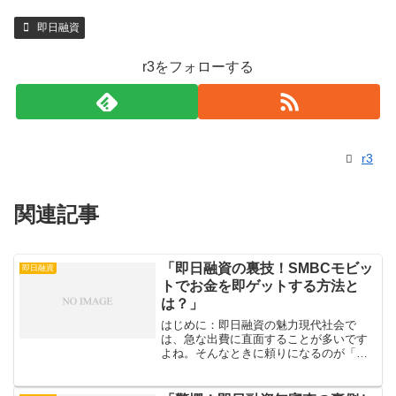
即日融資
r3をフォローする
r3
関連記事
「即日融資の裏技！SMBCモビッ
即日融資
トでお金を即ゲットする方法と
は？」
はじめに：即日融資の魅力現代社会で
は、急な出費に直面することが多いです
よね。そんなときに頼りになるのが「即
日融資」です！急にお金が必要になる場
面は多々ありますが、そんなときにスピ
ーディに対応してくれるサービスがある