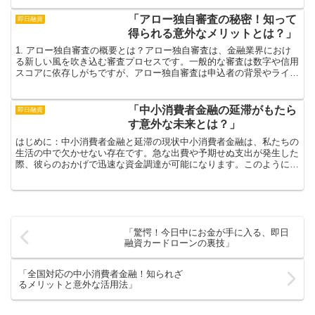
「アロー独自審査の秘密！知って
即日融資
得られる意外なメリットとは？」
1. アロー独自審査の概要とは？アロー独自審査は、金融業界におけ
る新しい風を吹き込む審査プロセスです。一般的な審査は数字や信用
スコアに依存しがちですが、アロー独自審査は申込者の背景やライフ
スタイル、将来の可能性に目を向けることで、より人間ら...
「中小消費者金融の延滞がもたら
即日融資
す意外な未来とは？」
はじめに：中小消費者金融と延滞の現状中小消費者金融は、私たちの
生活の中で欠かせない存在です。急な出費や予期せぬ支出が発生した
際、彼らのおかげで迅速な資金調達が可能になります。このように頼
りになる存在ですが、返済が難しくなったり、延滞が発生し...
「驚愕！今日中にお金が手に入る、即日
融資カードローンの裏技」
「全国対応の中小消費者金融！知られざ
るメリットと意外な活用法」