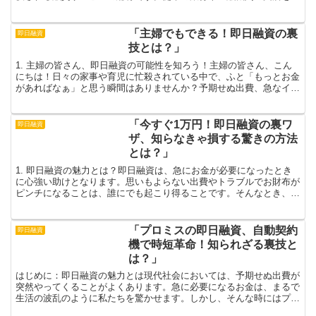
れることなく、オンラインプラットフォームを通じて個人や...
「主婦でもできる！即日融資の裏
即日融資
技とは？」
1. 主婦の皆さん、即日融資の可能性を知ろう！主婦の皆さん、こん
にちは！日々の家事や育児に忙殺されている中で、ふと「もっとお金
があればなぁ」と思う瞬間はありませんか？予期せぬ出費、急なイベ
ント、さらには特別な買い物など、時にはすぐにお金が必...
「今すぐ1万円！即日融資の裏ワ
即日融資
ザ、知らなきゃ損する驚きの方法
とは？」
1. 即日融資の魅力とは？即日融資は、急にお金が必要になったとき
に心強い助けとなります。思いもよらない出費やトラブルでお財布が
ピンチになることは、誰にでも起こり得ることです。そんなとき、
「即日融資」があることで心にゆとりが生まれ、安心感に包...
「プロミスの即日融資、自動契約
即日融資
機で時短革命！知られざる裏技と
は？」
はじめに：即日融資の魅力とは現代社会においては、予期せぬ出費が
突然やってくることがよくあります。急に必要になるお金は、まるで
生活の波乱のように私たちを驚かせます。しかし、そんな時にはプロ
ミスの即日融資が大活躍！このサービスは、必要な資金をす...