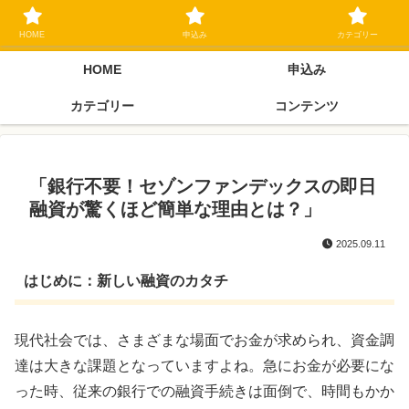
ブラックリスト長期延滞中でもOK 独自審査フリーローン 在籍確認なしの街
金クローネにご相談ください
HOME
申込み
カテゴリー
HOME
申込み
カテゴリー
コンテンツ
「銀行不要！セゾンファンデックスの即日
融資が驚くほど簡単な理由とは？」
2025.09.11
はじめに：新しい融資のカタチ
現代社会では、さまざまな場面でお金が求められ、資金調
達は大きな課題となっていますよね。急にお金が必要にな
った時、従来の銀行での融資手続きは面倒で、時間もかか