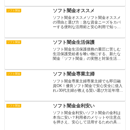
の低金利融資の実態と危険性について解
説します。一見安全そうに見える低金利
ソフト闇金オススメ
ソフト闇金
での貸付ですが、違法な...
ソフト闇金オススメソフト闇金オススメ
の理由と選び方：急な資金ニーズをカバ
ーする便利な活用術と安心利用で知って
おきたい注意点注目を集めるソフト闇金
の背景やおすすめの理由をはじめ、具体
的な利用体験や活用メリットを詳しく紹
ソフト闇金生活保護
ソフト闇金
介。実際の事例から安全な...
ソフト闇金生活保護債務の重圧に苦しむ
生活保護受給者を喰い物にする、新たな
闇金「ソフト闇金」の実態と対策生活保
護受給者を標的にするソフト闇金の深刻
な実態と、その危険性について解説しま
す。生活保護費を担保に高金利で貸し付
ソフト闇金専業主婦
ソフト闇金
け、返済不能に陥らせる悪...
ソフト闇金専業主婦専業主婦でも即日融
資OK！優良ソフト闇金で安心安全に借入
れ♪30代主婦が教える賢い選び方近年増加
する主婦の闇金ビジネス参入の実態と、
その社会的影響を詳しく解説。SNSを利
用した高金利融資の手口や、主婦を取り
ソフト闇金金利安い
ソフト闇金
巻く経済的課題、...
ソフト闇金金利安いソフト闇金の金利は
本当に安い？利用者のメリットや注意点
を押さえ、安心して活用するための具体
的ポイント「ソフト闇金の金利は本当に