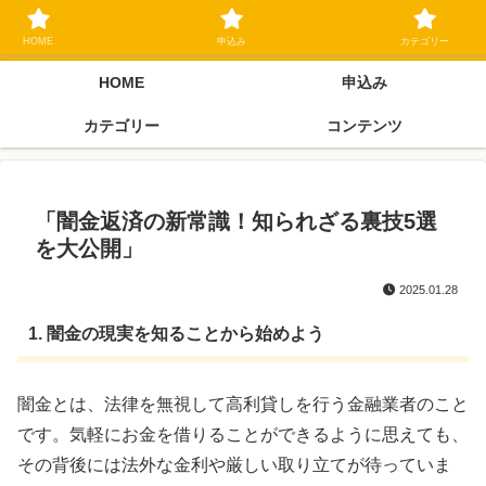
ブラックリスト長期延滞中でもOK 独自審査フリーローン 在籍確認なしの街
金クローネにご相談ください
HOME
申込み
カテゴリー
HOME
申込み
カテゴリー
コンテンツ
「闇金返済の新常識！知られざる裏技5選
を大公開」
2025.01.28
1. 闇金の現実を知ることから始めよう
闇金とは、法律を無視して高利貸しを行う金融業者のこと
です。気軽にお金を借りることができるように思えても、
その背後には法外な金利や厳しい取り立てが待っていま