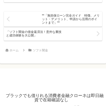
安いのか」を導入から結論、理由説明、
具体例を交えて総合的に解説。条件次第
で低金利が狙える仕組みか...
**「無担保ローン完全ガイド 特徴、メリ
ット・デメリット、申請から活用のポイ
ントまで」**
「ソフト闇金の借金返済法！意外な裏技
と成功体験を大公開」
ホーム
ソフト闇金
ブラックでも借りれる消費者金融クローネは即日融
資で在籍確認なし