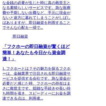
な金銭の必要が生じた時に真の救世主と
なる素晴らしいサービスです。急な医療
費や予期しない出費など、手元に現金が
ないと途方に暮れてしまうことがしばし
ばありますが、即日融資を利用すること
でそんな心配を一掃で...
即日融資
「フクホーの即日融資が驚くほど
簡単！あなたも今日から資金調
達！」
1. フクホーとは？その魅力を探るフクホ
ーは、金融業界で注目される即日融資サ
ービスを提供する会社です。急な資金が
必要だと感じた時、フクホーの存在はま
さに救世主です。煩雑な手続きや長い待
ち時間を省き、スピーディーにお金を調
達できる点は、利用者...