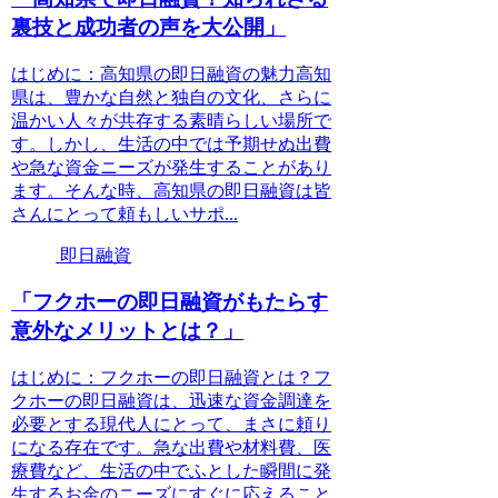
裏技と成功者の声を大公開」
はじめに：高知県の即日融資の魅力高知
県は、豊かな自然と独自の文化、さらに
温かい人々が共存する素晴らしい場所で
す。しかし、生活の中では予期せぬ出費
や急な資金ニーズが発生することがあり
ます。そんな時、高知県の即日融資は皆
さんにとって頼もしいサポ...
即日融資
「フクホーの即日融資がもたらす
意外なメリットとは？」
はじめに：フクホーの即日融資とは？フ
クホーの即日融資は、迅速な資金調達を
必要とする現代人にとって、まさに頼り
になる存在です。急な出費や材料費、医
療費など、生活の中でふとした瞬間に発
生するお金のニーズにすぐに応えること