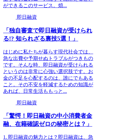
ができるこのサービス。煩...
即日融資
「独自審査で即日融資が受けられ
る!? 知られざる裏技5選！」
はじめに私たちが暮らす現代社会では、
急な出費や予期せぬトラブルがつきもの
です。そんな時、即日融資が受けられる
というのは非常に心強い選択肢です。お
金の不足を心配するのは、誰にでもある
こと。その不安を軽減するための知識が
あれば、日常生活ももっと...
即日融資
「驚愕！即日融資の中小消費者金
融、在籍確認ゼロの秘密とは？」
1. 即日融資の魅力とは？即日融資は、急