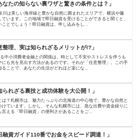
あなたの知らない裏ワザと驚きの条件とは？」
神奈川は美しい海岸線と豊かな自然に囲まれたエリアで、横浜や藤
しています。この地域で即日融資を受けることができると聞くと、
ことでしょう！即日融資は、申し込みをし...
意整理、実は知られざるメリットが!?」
に迫る中小消費者金融との関係は、時として不安やストレスを伴うも
中にも光を見出す方法があるのです。それが「任意整理」。この手
ることで、あなたの生活がどれほど楽にな...
知られざる裏技と成功体験を大公開！」
とは？札幌市は、魅力たっぷりの北海道の中心地で、豊かな自然と
つけています。しかし、そんな札幌市には、急な出費や資金繰りに
言える「即日融資」の便利さがあることをご...
日融資ガイド110番でお金をスピード調達！」