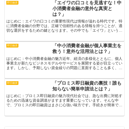
「エイワの口コミを見逃すな！中
即日融資
小消費者金融の意外な真実と
は？」
はじめに：エイワの口コミの重要性現代は情報が溢れる時代です。特
に消費者金融の分野では、正確で信頼性のある情報を持つことが、適
切な選択をするための鍵となります。その中でも「エイワ」という中
小消費者金融は、多くの人々に支持されている存在です。口...
「中小消費者金融が個人事業主を
即日融資
救う！意外な活用法とは？」
はじめに：中小消費者金融の魅力近年、経済の多様化とともに、個人
事業主が新たなビジネスモデルやサービスを展開する姿が目立ってい
ます。しかし、予期しない資金繰りの問題に直面することも多く、そ
の時に頼りにしたい存在が中小消費者金融です。彼らは、個...
「プロミス即日融資の裏技！誰も
即日融資
知らない簡単申請法とは？」
はじめに：プロミス即日融資の魅力現代社会では、急な出費に対処す
るための迅速な資金調達がますます重要になっています。そんな中
で、プロミスの即日融資はまさに心強い味方です。手続きが簡単で、
審査も迅速なので、急にお金が必要になった時に頼れる存在で...