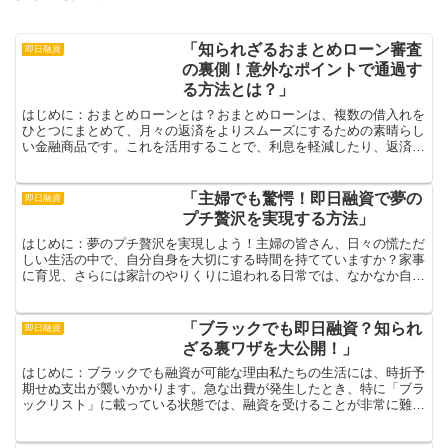
「知られざるおまとめローン審査
即日融資
の裏側！意外なポイントで通過す
る方法とは？」
はじめに：おまとめローンとは？おまとめローンは、複数の借入れを
ひとつにまとめて、月々の返済をよりスムーズにするための素晴らし
い金融商品です。これを活用することで、利息を軽減したり、返済の
手間を減少させたりすることができます。しかし、この便利...
「主婦でも驚愕！即日融資で夢の
即日融資
プチ贅沢を実現する方法」
はじめに：夢のプチ贅沢を実現しよう！主婦の皆さん、日々の慌ただ
しい生活の中で、自分自身を大切にする時間を持てていますか？家事
に育児、さらには家計のやりくりに追われる日常では、なかなか自分
へのご褒美を見つけるのは難しいもの。しかし、そんな生活...
「ブラックでも即日融資？知られ
即日融資
ざる裏ワザを大公開！」
はじめに：ブラックでも融資が可能な理由私たちの生活には、時折予
期せぬ支出が襲いかかります。急な出費が発生したとき、特に「ブラ
ックリスト」に載っている状態では、融資を受けることが非常に難し
いと感じることが多いです。しかし、実は「ブラックでも即...