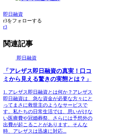
即日融資
r3をフォローする
r3
関連記事
即日融資
「アレザス即日融資の真実！口コ
ミから見える驚きの実態とは？」
1. アレザス即日融資とは何か？アレザス
即日融資は、急な資金が必要な方々にと
ってまさに救世主のようなサービスで
す。私たちの日常生活では、思いがけな
い医療費や冠婚葬祭、さらには予想外の
出費が起こることがあります。そんな
時、アレザスは迅速に対応...