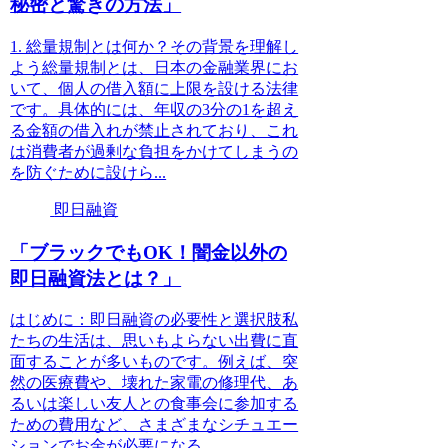
秘密と驚きの方法」
1. 総量規制とは何か？その背景を理解し
よう総量規制とは、日本の金融業界にお
いて、個人の借入額に上限を設ける法律
です。具体的には、年収の3分の1を超え
る金額の借入れが禁止されており、これ
は消費者が過剰な負担をかけてしまうの
を防ぐために設けら...
即日融資
「ブラックでもOK！闇金以外の
即日融資法とは？」
はじめに：即日融資の必要性と選択肢私
たちの生活は、思いもよらない出費に直
面することが多いものです。例えば、突
然の医療費や、壊れた家電の修理代、あ
るいは楽しい友人との食事会に参加する
ための費用など、さまざまなシチュエー
ションでお金が必要になる...