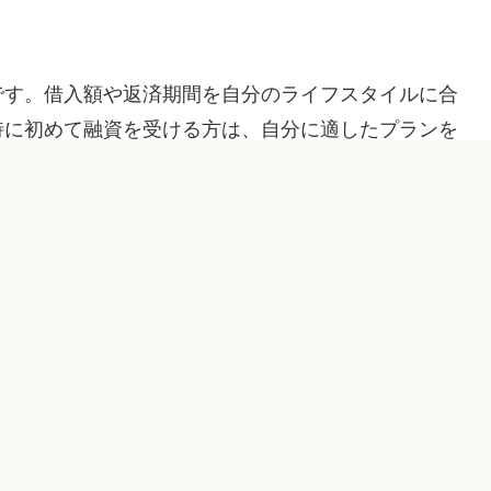
です。借入額や返済期間を自分のライフスタイルに合
特に初めて融資を受ける方は、自分に適したプランを
。「こんなに簡単に借りられるなら、もっと早く知っ
れているのも納得です。即日融資を活用すれば、生活
たとえば、急に旅行の計画を立てたくなった時に、飛
った状況です。旅行は心のリフレッシュにもなります
なポイントです。即日融資があれば、思う存分出かけ