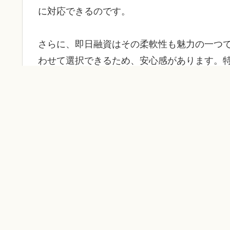
に対応できるのです。
さらに、即日融資はその柔軟性も魅力の一つ
わせて選択できるため、安心感があります。
選ぶことで、無理のない返済が実現できます
ていればよかった！」という声が多数寄せら
をより豊かにする手助けになるでしょう。
2. どんなシーンで役立つのか？
即日融資は、様々なシーンで大活躍します。
行機のチケットや宿泊費が不足しているとい
から、資金面での不安を解消できるのは大き