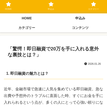
ブラックリスト長期延滞中でもOK 独自審査フリーローン 在籍確認なしの街
金クローネにご相談ください
HOME
申込み
カテゴリー
HOME
申込み
カテゴリー
コンテンツ
「驚愕！即日融資で20万を手に入れる意外
な裏技とは？」
2026.01.26
1. 即日融資の魅力とは？
近年、金融市場で急速に人気を集めている即日融資。急な
出費や予想外のトラブルに直面した時、すぐにお金を手に
入れられるという点が、多くの人にとって心強い頼りにな