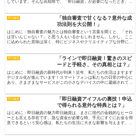
しています。そんな高知県で、「即日融資」が必要になったとき、日
常の中で意外な裏技を使うことでサポートを得られるかもし...
「独自審査で甘くなる？意外な成
即日融資
功法則を大公開！」
はじめに：独自審査の魅力とは独自審査という言葉を聞くと、「それ
は甘いんじゃない？」と思う人もいるかもしれません。しかし、ここ
に込められた意味は深く、特にビジネスやクリエイティブな分野にお
いては、独自の評価基準を持つことが成功への重要な鍵とな...
「ラインで即日融資！驚きのスピ
即日融資
ードと手軽さ、その真相とは？」
はじめに：即日融資の新時代が到来！近年、私たちの生活はますます
デジタル化が進んでいます！スマートフォンは私たちの日常の中心に
あり、さまざまなサービスがこの小さなデバイスの中に凝縮されてい
ます。その中でも特に注目を集めているのが「ラインで即日...
「即日融資アイフルの裏技！申込
即日融資
で得られる意外な特典とは？」
はじめに：即日融資の魅力即日融資は、まさに現代の金銭的なヒーロ
ーとも言える存在です。急な資金が必要な時、手元にすぐにお金を用
意できるという安心感は、私たちの生活に大きな影響を与えます。特
にアイフルは、その迅速な審査と融資プロセスにより、多く...