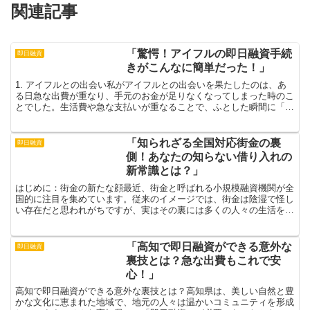
関連記事
「驚愕！アイフルの即日融資手続
即日融資
きがこんなに簡単だった！」
1. アイフルとの出会い私がアイフルとの出会いを果たしたのは、あ
る日急な出費が重なり、手元のお金が足りなくなってしまった時のこ
とでした。生活費や急な支払いが重なることで、ふとした瞬間に「ど
うしよう…」と不安になってしまいました。そんな時に友...
「知られざる全国対応街金の裏
即日融資
側！あなたの知らない借り入れの
新常識とは？」
はじめに：街金の新たな顔最近、街金と呼ばれる小規模融資機関が全
国的に注目を集めています。従来のイメージでは、街金は陰湿で怪し
い存在だと思われがちですが、実はその裏には多くの人々の生活を支
える新常識が隠れています。街金は、実際に利用することで...
「高知で即日融資ができる意外な
即日融資
裏技とは？急な出費もこれで安
心！」
高知で即日融資ができる意外な裏技とは？高知県は、美しい自然と豊
かな文化に恵まれた地域で、地元の人々は温かいコミュニティを形成