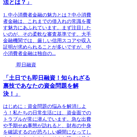
法とは？」
1. 中小消費者金融の魅力とは？中小消費
者金融は、これまでの借入れの常識を覆
す魅力にあふれています。まず注目した
いのが、その柔軟な審査基準です。大手
金融機関では、厳しい信用スコアや収入
証明が求められることが多いですが、中
小消費者金融は独自の...
即日融資
「土日でも即日融資！知られざる
裏技であなたの資金問題を解
決！」
はじめに：資金問題の悩みを解消しよ
う！私たちの日常生活には、資金面での
トラブルが常に潜んでいます。急な出費
や予期せぬ事態が訪れると、財布の中身
を確認するのが恐ろしい瞬間になってし