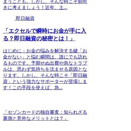
まうことも。しかし、そんな時こそ前向
きに考えましょう！近年、土...
即日融資
「エクセルで瞬時にお金が手に入
る？即日融資の秘密とは！」
はじめに：お金の悩みを解決する鍵「お
金がない」と悩む瞬間は、誰にでも訪れ
るものです。予期せぬ出費や急なトラブ
ルは、思わず気持ちを沈ませる原因とな
ります。しかし、そんな時こそ「即日融
資」という強力なサポーターが登場しま
す！この手段を使えば、急...
「セゾンカードの独自審査：知られざる
裏側と意外なメリットとは？」