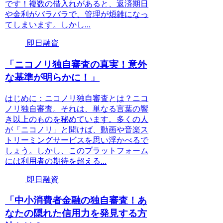
です！複数の借入れがあると、返済期日
や金利がバラバラで、管理が煩雑になっ
てしまいます。しかし...
即日融資
「ニコノリ独自審査の真実！意外
な基準が明らかに！」
はじめに：ニコノリ独自審査とは？ニコ
ノリ独自審査。それは、単なる言葉の響
き以上のものを秘めています。多くの人
が「ニコノリ」と聞けば、動画や音楽ス
トリーミングサービスを思い浮かべるで
しょう。しかし、このプラットフォーム
には利用者の期待を超える...
即日融資
「中小消費者金融の独自審査！あ
なたの隠れた信用力を発見する方