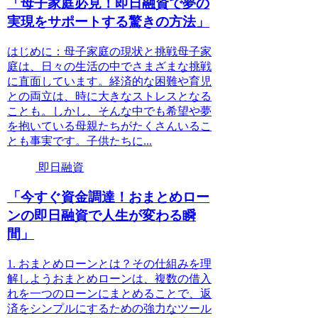
「母子家庭必見！即日融資で夢の
実現をサポートする驚きの方法」
はじめに：母子家庭の現状と挑戦母子家
庭は、日々の生活の中でさまざまな挑戦
に直面しています。経済的な困難や育児
との両立は、時に大きなストレスとなる
ことも。しかし、そんな中でも希望や夢
を抱いている母親たちがたくさんいるこ
とも事実です。子供たちに...
即日融資
「今すぐ資金調達！おまとめロー
ンの即日融資で人生が変わる瞬
間」
1. おまとめローンとは？その仕組みを理
解しようおまとめローンは、複数の借入
れを一つのローンにまとめることで、返
済をシンプルにするための強力なツール