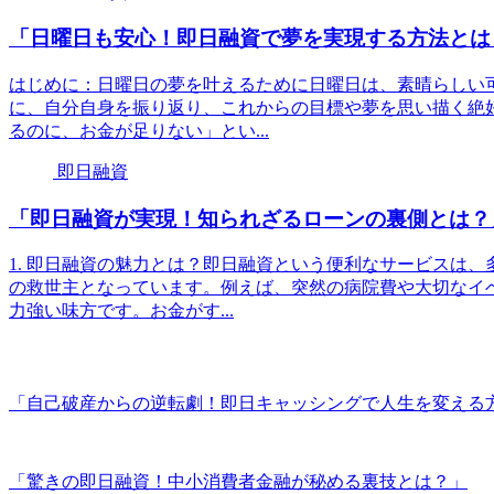
「日曜日も安心！即日融資で夢を実現する方法とは
はじめに：日曜日の夢を叶えるために日曜日は、素晴らしい
に、自分自身を振り返り、これからの目標や夢を思い描く絶
るのに、お金が足りない」とい...
即日融資
「即日融資が実現！知られざるローンの裏側とは？
1. 即日融資の魅力とは？即日融資という便利なサービスは
の救世主となっています。例えば、突然の病院費や大切なイ
力強い味方です。お金がす...
「自己破産からの逆転劇！即日キャッシングで人生を変える
「驚きの即日融資！中小消費者金融が秘める裏技とは？」