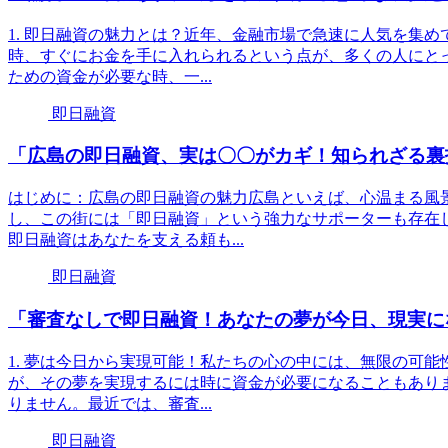
1. 即日融資の魅力とは？近年、金融市場で急速に人気を集
時、すぐにお金を手に入れられるという点が、多くの人にと
ための資金が必要な時、一...
即日融資
「広島の即日融資、実は〇〇がカギ！知られざる裏
はじめに：広島の即日融資の魅力広島といえば、心温まる風
し、この街には「即日融資」という強力なサポーターも存在
即日融資はあなたを支える頼も...
即日融資
「審査なしで即日融資！あなたの夢が今日、現実に
1. 夢は今日から実現可能！私たちの心の中には、無限の可
が、その夢を実現するには時に資金が必要になることもあり
りません。最近では、審査...
即日融資