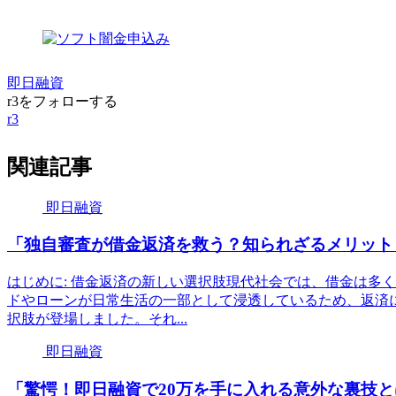
即日融資
r3をフォローする
r3
関連記事
即日融資
「独自審査が借金返済を救う？知られざるメリット
はじめに: 借金返済の新しい選択肢現代社会では、借金は多
ドやローンが日常生活の一部として浸透しているため、返済
択肢が登場しました。それ...
即日融資
「驚愕！即日融資で20万を手に入れる意外な裏技と