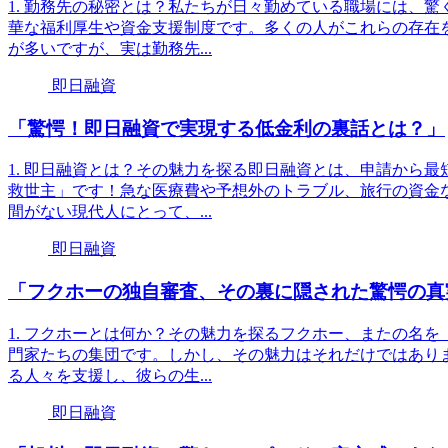
1. 勤務先の秘密とは？私たちが日々勤めている職場には、
華な福利厚生や資金支援制度です。多くの人がこれらの存在
が多いですが、実は勤務先...
即日融資
「驚愕！即日融資で実現する低金利の裏話とは？」
1. 即日融資とは？その魅力を探る即日融資とは、申請から
救世主」です！急な医療費や予想外のトラブル、旅行の資金
間がない現代人にとって、...
即日融資
「フクホーの独自審査、その裏に隠された驚愕の真
1. フクホーとは何か？その魅力を探るフクホー、またの名
門家たちの集団です。しかし、その魅力はそれだけではあり
る人々を支援し、彼らの生...
即日融資