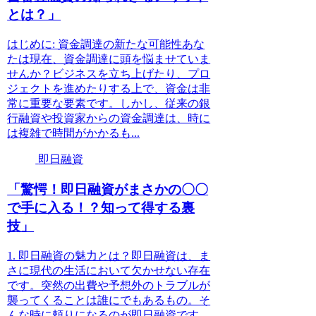
とは？」
はじめに: 資金調達の新たな可能性あな
たは現在、資金調達に頭を悩ませていま
せんか？ビジネスを立ち上げたり、プロ
ジェクトを進めたりする上で、資金は非
常に重要な要素です。しかし、従来の銀
行融資や投資家からの資金調達は、時に
は複雑で時間がかかるも...
即日融資
「驚愕！即日融資がまさかの〇〇
で手に入る！？知って得する裏
技」
1. 即日融資の魅力とは？即日融資は、ま
さに現代の生活において欠かせない存在
です。突然の出費や予想外のトラブルが
襲ってくることは誰にでもあるもの。そ
んな時に頼りになるのが即日融資です。