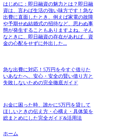
はじめに：即日融資の魅力とは？即日融
資は、言わば生活の強い味方です！急な
出費に直面したとき、例えば家電の故障
や予期せぬ結婚式の招待など、思わぬ事
態が発生することもありますよね。そん
なときに、即日融資の存在があれば、資
金の心配をせずに外出した...
急な出費に対応！5万円を今すぐ借りた
いあなたへ、安心・安全の賢い借り方と
失敗しないための完全徹底ガイド
お金に困った時、誰かに5万円を貸して
ほしいときの伝え方・心構え・具体策を
総まとめにした完全ガイド&活用法
ホーム