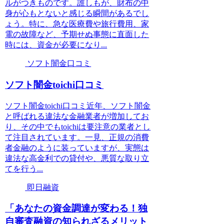
ルがつきものです。誰しもが、財布の中
身が心もとないと感じる瞬間があるでし
ょう。特に、急な医療費や旅行費用、家
電の故障など、予期せぬ事態に直面した
時には、資金が必要になり...
ソフト闇金口コミ
ソフト闇金toichi口コミ
ソフト闇金toichi口コミ近年、ソフト闇金
と呼ばれる違法な金融業者が増加してお
り、その中でもtoichiは要注意の業者とし
て注目されています。一見、正規の消費
者金融のように装っていますが、実態は
違法な高金利での貸付や、悪質な取り立
てを行う...
即日融資
「あなたの資金調達が変わる！独
自審査融資の知られざるメリット