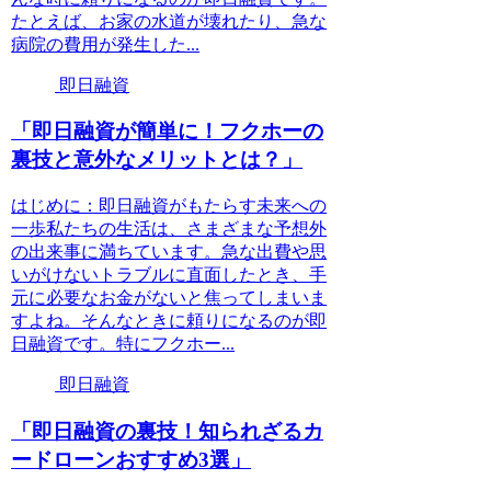
たとえば、お家の水道が壊れたり、急な
病院の費用が発生した...
即日融資
「即日融資が簡単に！フクホーの
裏技と意外なメリットとは？」
はじめに：即日融資がもたらす未来への
一歩私たちの生活は、さまざまな予想外
の出来事に満ちています。急な出費や思
いがけないトラブルに直面したとき、手
元に必要なお金がないと焦ってしまいま
すよね。そんなときに頼りになるのが即
日融資です。特にフクホー...
即日融資
「即日融資の裏技！知られざるカ
ードローンおすすめ3選」