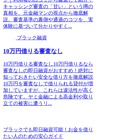
キャッシング審査の「甘い」という噂の
真相を、元金融マンの視点から徹底解
説。審査基準の裏側や通過のコツを、実
体験に基づいて分かりやすく...
ブラック融資
10万円借りる審査なし
10万円借りる審査なし10万円借りるなら
審査なしの即日融資がおすすめ！絶対に
知っておきたい安全な借り方を徹底解説
10万円を審査なしで借りられる貸付が増
加していますが、これらは違法性が高く
危険です。ヤミ金融による高金利や取り
立ての被害に遭うリ...
ブラックでも即日融資可能！お金を借り
たい人のための安心ガイド