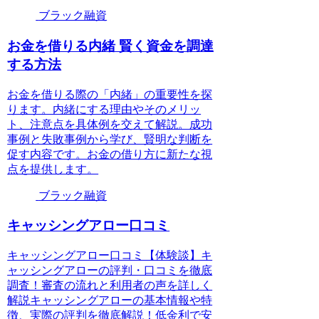
ブラック融資
お金を借りる内緒 賢く資金を調達
する方法
お金を借りる際の「内緒」の重要性を探
ります。内緒にする理由やそのメリッ
ト、注意点を具体例を交えて解説。成功
事例と失敗事例から学び、賢明な判断を
促す内容です。お金の借り方に新たな視
点を提供します。
ブラック融資
キャッシングアロー口コミ
キャッシングアロー口コミ【体験談】キ
ャッシングアローの評判・口コミを徹底
調査！審査の流れと利用者の声を詳しく
解説キャッシングアローの基本情報や特
徴、実際の評判を徹底解説！低金利で安