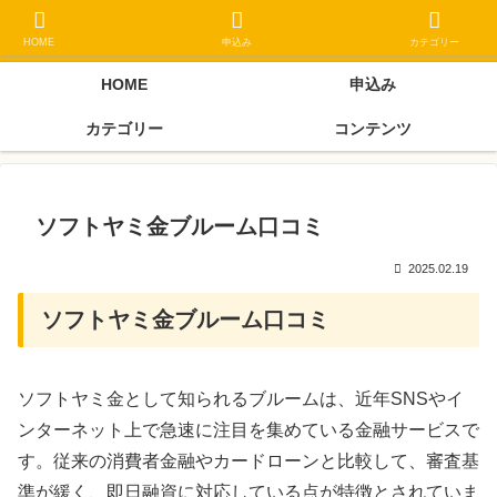
ブラックリスト長期延滞中でもOK 独自審査フリーローン 在籍確認なしの街
金クローネにご相談ください
HOME
申込み
カテゴリー
HOME
申込み
カテゴリー
コンテンツ
ソフトヤミ金ブルーム口コミ
2025.02.19
ソフトヤミ金ブルーム口コミ
ソフトヤミ金として知られるブルームは、近年SNSやイ
ンターネット上で急速に注目を集めている金融サービスで
す。従来の消費者金融やカードローンと比較して、審査基
準が緩く、即日融資に対応している点が特徴とされていま