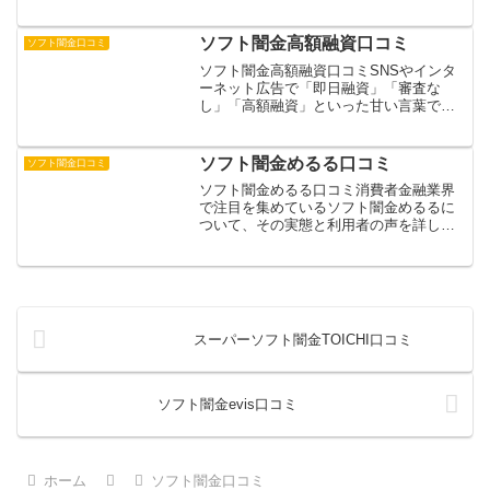
な中で「ソフト闇金えびす」の名前をよ
く目にするようになりました。一般の金
融機関とは異なり、緩やかな審査で即日
ソフト闇金高額融資口コミ
ソフト闇金口コミ
融資を謳う同社ですが、そ...
ソフト闇金高額融資口コミSNSやインタ
ーネット広告で「即日融資」「審査な
し」「高額融資」といった甘い言葉で誘
惑するソフト闇金の被害が急増していま
す。警察庁の統計によると、2022年のソ
フト闇金被害の相談件数は前年比30%増
ソフト闇金めるる口コミ
ソフト闇金口コミ
加し、被害総額も1...
ソフト闇金めるる口コミ消費者金融業界
で注目を集めているソフト闇金めるるに
ついて、その実態と利用者の声を詳しく
検証していきます。ソフト闇金とは、一
見合法的な貸金業を装いながら、実際に
は違法な高金利での貸付を行う業者のこ
とです。めるるは、SNS...
スーパーソフト闇金TOICHI口コミ
ソフト闇金evis口コミ
ホーム
ソフト闇金口コミ