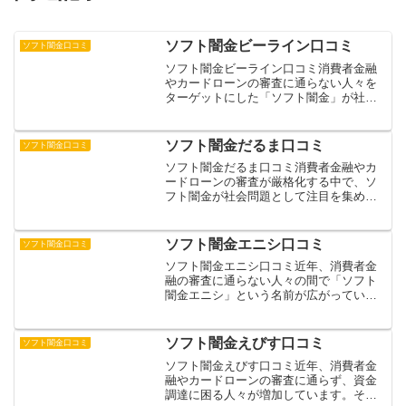
ソフト闇金ビーライン口コミ
ソフト闇金口コミ
ソフト闇金ビーライン口コミ消費者金融
やカードローンの審査に通らない人々を
ターゲットにした「ソフト闇金」が社会
問題となっています。その中でも「ビー
ライン」は、SNSやインターネット広告
で頻繁に目にする業者の一つです。一
ソフト闇金だるま口コミ
ソフト闇金口コミ
見、正規の貸金業者のよう...
ソフト闇金だるま口コミ消費者金融やカ
ードローンの審査が厳格化する中で、ソ
フト闇金が社会問題として注目を集めて
います。ソフト闇金だるまは、一見合法
的な貸金業者を装いながら、実際は違法
な高金利での貸付を行う業者として知ら
ソフト闇金エニシ口コミ
ソフト闇金口コミ
れています。借入の際の手...
ソフト闇金エニシ口コミ近年、消費者金
融の審査に通らない人々の間で「ソフト
闇金エニシ」という名前が広がっていま
す。一見、通常の消費者金融のように見
える貸付業者ですが、実態は違法な高金
利での貸付を行う悪質な金融業者です。
ソフト闇金えびす口コミ
ソフト闇金口コミ
借入を検討している方々の...
ソフト闇金えびす口コミ近年、消費者金
融やカードローンの審査に通らず、資金
調達に困る人々が増加しています。そん