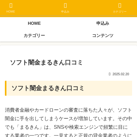
ブラックリスト長期延滞中でもOK 独自審査フリーローン 在籍確認なしの街
金クローネにご相談ください
HOME
申込み
カテゴリー
HOME
申込み
カテゴリー
コンテンツ
ソフト闇金まるきん口コミ
2025.02.20
ソフト闇金まるきん口コミ
消費者金融やカードローンの審査に落ちた人々が、ソフト
闇金に手を出してしまうケースが増加しています。その中
でも「まるきん」は、SNSや検索エンジンで頻繁に目に
する業者の一つです。一見すると正規の貸金業者のように