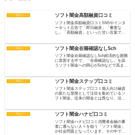
ソフト闇金高額融資口コミ
ソフト闇金口コミ
ソフト闇金高額融資口コミSNSやインタ
ーネット広告で「即日融資」「審査な
し」「高額融資」といった甘い言葉で誘
惑するソフト闇金の被害が急増していま
す。警察庁の統計によると、2022年のソ
フト闇金被害の相談件数は前年比30%増
ソフト闇金在籍確認なし5ch
ソフト闇金口コミ
加し、被害総額も1...
ソフト闇金在籍確認なし5ch経済的な困難
に直面する中で、「在籍確認なし」を謳
うソフト闇金への関心が5chなどで高まっ
ています。通常の消費者金融では必須と
なる在籍確認を省略することで、簡単な
審査と即日融資を実現するこれらの業
ソフト闇金ステップ口コミ
ソフト闇金口コミ
者。しかし、その実...
ソフト闇金ステップ口コミ個人向け融資
の新たな形態として注目を集めているソ
フト闇金。従来の闇金とは異なり、法律
の抜け穴を巧みに利用しながら営業を行
う貸金業者です。その中でも「ソフト闇
金ステップ」は、LINE経由での簡単な手
ソフト闇金ハナビ口コミ
ソフト闇金口コミ
続きと即日融資をうた...
ソフト闇金ハナビ口コミ消費者金融の審
査に通らない人々を狙う「ソフト闇金」
が社会問題となっています。その中でも