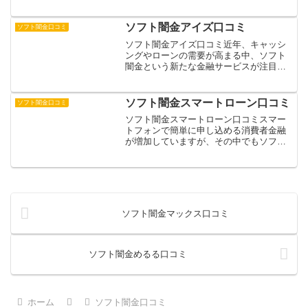
「ハナビ」は、SNSや口コミサイトで頻
繁に見かける業者の一つです。一見、融
資条件が緩く魅力的に映るソフト闇金ハ
ソフト闇金アイズ口コミ
ソフト闇金口コミ
ナビですが、実際には深...
ソフト闇金アイズ口コミ近年、キャッシ
ングやローンの需要が高まる中、ソフト
闇金という新たな金融サービスが注目を
集めています。中でもソフト闇金アイズ
は、簡単な審査で即日融資を謳う業者と
して知られています。しかし、その実態
ソフト闇金スマートローン口コミ
ソフト闇金口コミ
や安全性については十分な...
ソフト闇金スマートローン口コミスマー
トフォンで簡単に申し込める消費者金融
が増加していますが、その中でもソフト
闇金スマートローンについて注意が必要
です。一見正規の消費者金融のように見
えながら、実は違法な高金利で貸し付け
を行う業者が存在します。...
ソフト闇金マックス口コミ
ソフト闇金めるる口コミ
ホーム
ソフト闇金口コミ