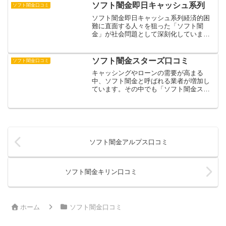
で融資を行うこのサービスですが、その
ソフト闇金即日キャッシュ系列
ソフト闇金口コミ
実態や信頼性については様...
ソフト闇金即日キャッシュ系列経済的困
難に直面する人々を狙った「ソフト闇
金」が社会問題として深刻化していま
す。一見、正規の貸金業者を装いなが
ら、違法な高金利での貸付けを行うこれ
らの業者は、特に「即日キャッシュ」を
ソフト闇金スターズ口コミ
ソフト闇金口コミ
うたい文句に、急な資金需要を抱...
キャッシングやローンの需要が高まる
中、ソフト闇金と呼ばれる業者が増加し
ています。その中でも「ソフト闇金スタ
ーズ」は、SNSや口コミサイトで頻繁に
話題に上がっている業者の一つです。一
見すると正規の貸金業者のように見えま
すが、実態は違法な高金利での貸付を行
う闇金融業者です。本記事では、ソフト
闇金スターズの実態と危険性について、
ソフト闇金アルプス口コミ
詳しく解説していきます。
ソフト闇金キリン口コミ
ホーム
ソフト闇金口コミ