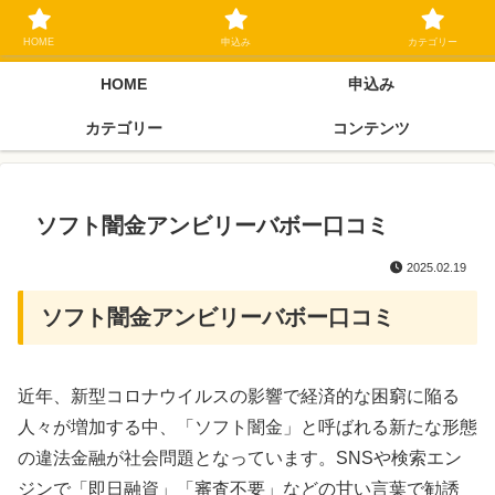
ブラックリスト長期延滞中でもOK 独自審査フリーローン 在籍確認なしの街
金クローネにご相談ください
HOME
申込み
カテゴリー
HOME
申込み
カテゴリー
コンテンツ
ソフト闇金アンビリーバボー口コミ
2025.02.19
ソフト闇金アンビリーバボー口コミ
近年、新型コロナウイルスの影響で経済的な困窮に陥る
人々が増加する中、「ソフト闇金」と呼ばれる新たな形態
の違法金融が社会問題となっています。SNSや検索エン
ジンで「即日融資」「審査不要」などの甘い言葉で勧誘