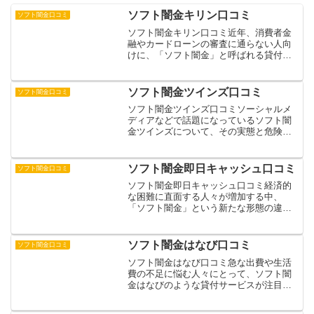
ソフト闇金キリン口コミ
ソフト闇金口コミ
ソフト闇金キリン口コミ近年、消費者金
融やカードローンの審査に通らない人向
けに、「ソフト闇金」と呼ばれる貸付業
者が増加しています。その中でも「キリ
ン」は、比較的新しい業者として注目を
集めています。しかし、安易な借り入れ
ソフト闇金ツインズ口コミ
ソフト闇金口コミ
は危険を伴う可能性があり...
ソフト闇金ツインズ口コミソーシャルメ
ディアなどで話題になっているソフト闇
金ツインズについて、その実態と危険性
を詳しく解説します。正規の金融機関と
は異なり、グレーゾーン金利で貸付を行
うこの業者は、SNSやインターネット広
ソフト闇金即日キャッシュ口コミ
ソフト闇金口コミ
告を通じて若者を中心に...
ソフト闇金即日キャッシュ口コミ経済的
な困難に直面する人々が増加する中、
「ソフト闇金」という新たな形態の違法
金融が社会問題となっています。一見、
正規の消費者金融のように装いながら、
実態は違法な高金利での貸付を行う業者
ソフト闇金はなび口コミ
ソフト闇金口コミ
が増加しています。特にSN...
ソフト闇金はなび口コミ急な出費や生活
費の不足に悩む人々にとって、ソフト闇
金はなびのような貸付サービスが注目を
集めています。一般的な消費者金融やカ
ードローンとは異なり、独自の審査基準