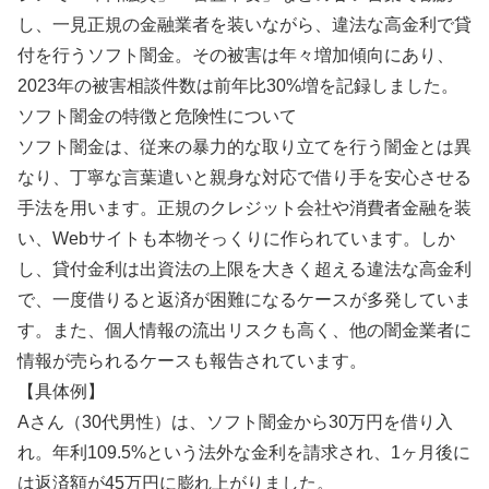
し、一見正規の金融業者を装いながら、違法な高金利で貸
付を行うソフト闇金。その被害は年々増加傾向にあり、
2023年の被害相談件数は前年比30%増を記録しました。
ソフト闇金の特徴と危険性について
ソフト闇金は、従来の暴力的な取り立てを行う闇金とは異
なり、丁寧な言葉遣いと親身な対応で借り手を安心させる
手法を用います。正規のクレジット会社や消費者金融を装
い、Webサイトも本物そっくりに作られています。しか
し、貸付金利は出資法の上限を大きく超える違法な高金利
で、一度借りると返済が困難になるケースが多発していま
す。また、個人情報の流出リスクも高く、他の闇金業者に
情報が売られるケースも報告されています。
【具体例】
Aさん（30代男性）は、ソフト闇金から30万円を借り入
れ。年利109.5%という法外な金利を請求され、1ヶ月後に
は返済額が45万円に膨れ上がりました。